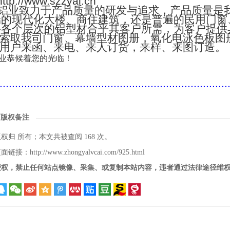
://www.szzyal.cn
铝业致力于产品质量的研发与追求，产品质量是
端的现代化大楼、商住建筑，还是普遍的民用门窗
将各个层次的铝型材合乎其客户所需，为客户提供
索取我司门窗、幕墙型材图册，氧化电泳色板图
用户来函、来电、来人订货，来样、来图订造。
业恭候着您的光临！
..........................................................................
面版权备注
版权归
所有；本文共被查阅 168 次。
接：http://www.zhongyalvcai.com/925.html
授权，禁止任何站点镜像、采集、或复制本站内容，违者通过法律途径维