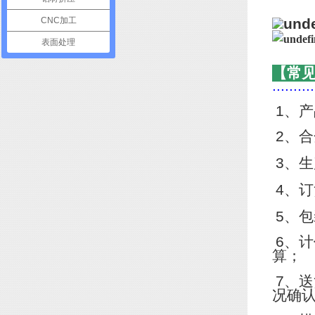
CNC加工
表面处理
【常
..........
1
、产
2
、合
3
、生
4
、订
5
、包
6
、计
算；
7
、送
况确