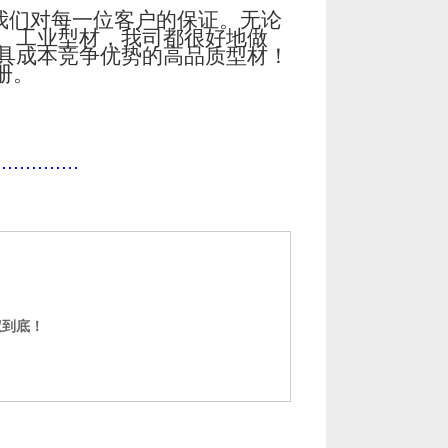
我们对每一位客户的保证。无论
、工业型材，我司都很好地做
具成本竞争优势的高品质型材！
册。
..............
权到底！