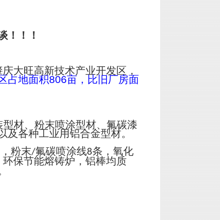
谈！！！
肇庆大旺高新技术产业开发区，
区占地面积
806
亩，比旧厂房面
装型材、粉末喷涂型材、氟碳漆
以及各种工业用铝合金型材。
台，粉末
氟碳喷涂线
条，氧化
/
8
；环保节能熔铸炉，铝棒均质
。