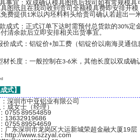
具事宜：双成确认模具图纸后我司如有常规模具
模具图纸且在我司收到贵司全额模具费即安排开模
成免费提供
米以内坯料料头给贵司确认若超出一
1
款成式：正式订单下达时需预付总货款的
定
30%
单付清余款后立即安排相关出货事宜。
报价成式：铝锭价
加工费（铝锭价以南海灵通信
+
；
型材长度：一般控制在
米，其他长度以双成确
3-6
系成式】
..........................................................................
名
：深圳市中亚铝业有限公司
人
：成女士（经理）
：0755 89554859
：13632919686
：0755 89554659
：广东深圳市龙岗区大运新城荣超金融大厦19层
：http://www.szzyal.com