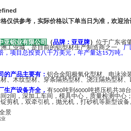
价格仅供参考，实际价格以下单当日为准，欢迎洽
中亚铝业有限公司
（
品牌：亚亚牌
）
位于广东省
亚洲工业城，是目前的铝型材生产制造商之一。
厂
倍，项目总投资八千万美元，年产量达
万吨。
15
司的产品主要有：
铝合金阳极氧化型材、电泳涂
型材、木纹型材、穿条隔热型材、浇注隔热型材、
厂生产设备齐全，
有
吨到
吨挤压机共
500
6000
38
车间
间，深加工车间，模具中心，质量检测中心
2
长锭剪机，双牵引机，抛光机，打砂机等新型设备