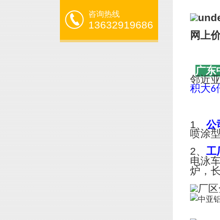
咨询热线
13632919686
网上
广东
邻近
积大
6
1、
公
喷涂
2、
工
电泳
炉，