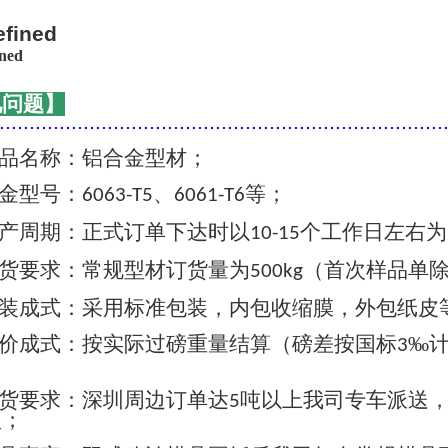
见问题】
..........................................................................
品名称：铝合金型材；
金型号：
、
等；
6063-T5
6061-T6
产周期：正式订单下达时以
个工作日左右为
10-15
货要求：常规型材订货量为
（首次样品单
500kg
装成式：采用标准包装，内包收缩膜，外包纸皮
价成式：按实际过磅重量结算（磅差按国标
‰
3
货要求：深圳周边订单达
吨以上我司专车派送
5
认；