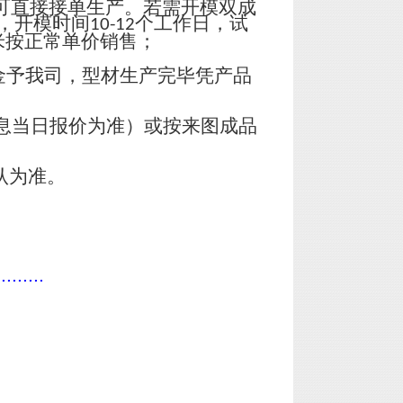
可直接接单生产。若需开模双成
，开模时间
个工作日，试
10-12
米按正常单价销售；
金予我司，型材生产完毕凭产品
息当日报价为准）或按来图成品
认为准。
.........