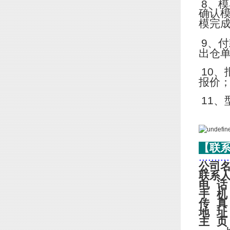
8
、模
确认
模完
9
、付
出仓
10
、
报价
11
、
【联
..........
公司
联系
电
话
手
机
传
真
地
址
主
页