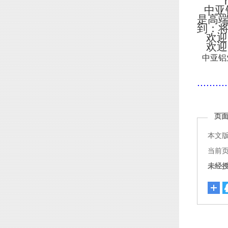
http
中亚
是高
到：
欢迎
欢迎
中亚铝
..........
页
本文
当前页面链
未经