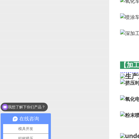
【加
..........
我想了解下你们产品？
在线咨询
模具开发
铝材挤压