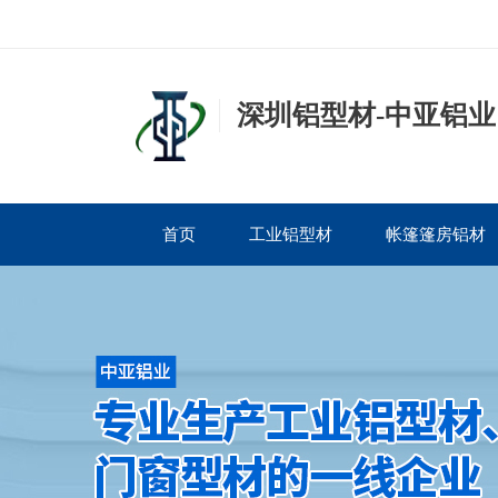
深圳铝型材-中亚铝业
首页
工业铝型材
帐篷篷房铝材