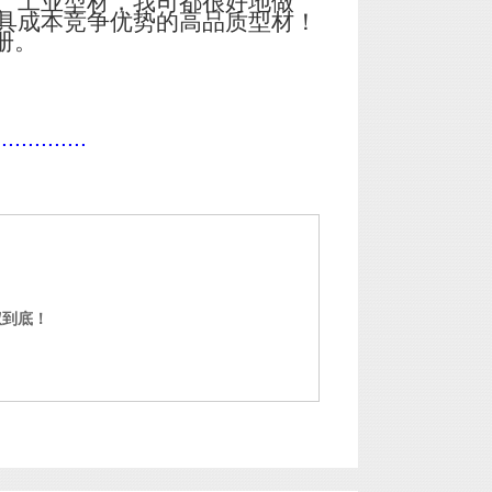
、工业型材，我司都很好地做
具成本竞争优势的高品质型材！
册。
..............
门窗铝型材定制 中山铝型材定制
权到底！
门窗铝型材定制 中山铝型材定制
,24小时电话/微信：成经理
13632919686 / 网上价格仅供参
考，实际价格以下单 当日为准，
欢迎洽谈！！！ 广东中亚铝业
铝型材高难度
有限公司（品牌...
铝型材高难度 ,24小时电话/微信：