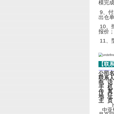
模完
9
、付
出仓
10
、
报价
11
、
【联
..........
公司
联系
电
话
手
机
传
真
地
址
主
页
http
中亚