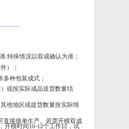
............
准
特殊情况以双成确认为准；
,
除外）；
等多种包装成式；
计）或按实际成品送货数量结
，其他地区或提货数量按实际情
可直接接单生产。若需开模双成
，开模时间
个工作日，试
10-12