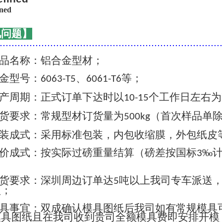
见问题】
..........................................................................
品名称：铝合金型材；
金型号：
、
等；
6063-T5
6061-T6
产周期：正式订单下达时以
个工作日左右为
10-15
货要求：常规型材订货量为
（首次样品单
500kg
装成式：采用标准包装，内包收缩膜，外包纸皮
价成式：按实际过磅重量结算（磅差按国标
‰
3
货要求：深圳周边订单达
吨以上我司专车派送
5
认；
具事宜：双成确认模具图纸后我司如有常规模具
模具图纸且在我司收到贵司全额模具费即安排开模