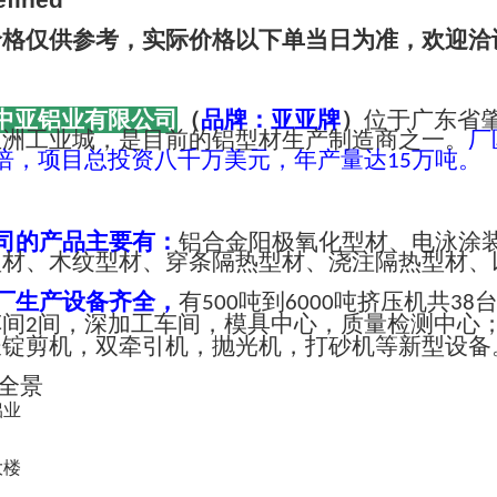
价格仅供参考，实际价格以下单当日为准，欢迎洽
中亚铝业有限公司
（
品牌：亚亚牌
）
位于广东省
亚洲工业城，是目前的铝型材生产制造商之一。
厂
倍，项目总投资八千万美元，年产量达
万吨。
15
司的产品主要有：
铝合金阳极氧化型材、电泳涂
型材、木纹型材、穿条隔热型材、浇注隔热型材、
厂生产设备齐全，
有
吨到
吨挤压机共
500
6000
38
车间
间，深加工车间，模具中心，质量检测中心
2
长锭剪机，双牵引机，抛光机，打砂机等新型设备