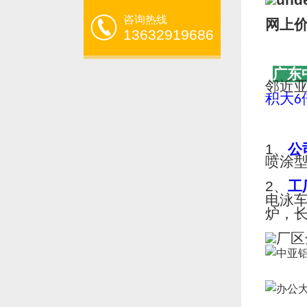
咨询热线
网上
13632919686
广东
邻近
积大
6
1、
公
喷涂
2、
工
电泳
炉，