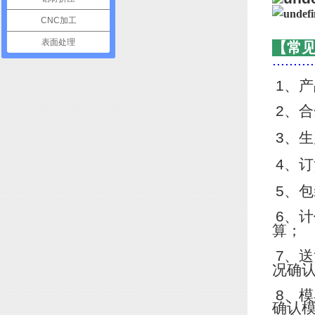
CNC加工
表面处理
【常
..........
1
、产
2
、合
3
、生
4
、订
5
、包
6
、计
算；
7
、送
况确
8
、模
确认