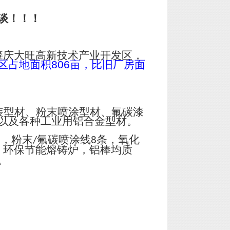
谈！！！
肇庆大旺高新技术产业开发区，
区占地面积
806
亩，比旧厂房面
装型材、粉末喷涂型材、氟碳漆
以及各种工业用铝合金型材。
台，粉末
氟碳喷涂线
条，氧化
/
8
；环保节能熔铸炉，铝棒均质
。