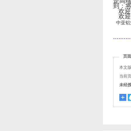
是高
到：
欢迎
欢迎
中亚铝
..........
页
本文
当前页面链
未经