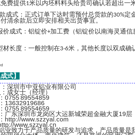
成免费提供
米以内坯料料头给贵司确认若超出一
1
款成式：正式订单下达时需预付总货款的
定
30%
单付清余款后立即安排相关出货事宜。
报价成式：铝锭价
加工费（铝锭价以南海灵通信
+
；
型材长度：一般控制在
米，其他长度以双成确
3-6
系成式】
..........................................................................
名
：深圳市中亚铝业有限公司
人
：成女士（经理）
：0755 89554859
：13632919686
：0755 89554659
：广东深圳市龙岗区大运新城荣超金融大厦19层
：http://www.szzyal.com
://www.szzyal.cn
铝业致力于产品质量的研发与追求，产品质量是