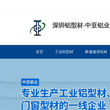
深圳铝型材-中亚铝业
首页
工业铝型材
帐篷篷房铝材