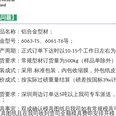
见问题】
..........................................................................
品名称：铝合金型材；
金型号：
、
等；
6063-T5
6061-T6
产周期：正式订单下达时以
个工作日左右为
10-15
货要求：常规型材订货量为
（样品单除外
500kg
装成式：采用 .标准包装，内包收缩膜，外包纸
价成式：按实际过磅重量结算（磅差按国标
‰
3
货要求：深圳周边订单达
吨以上我司专车派送
5
认；
具事宜：双成确认模具图纸后我司如有常规模具
模具图纸且在我司收到贵司全额模具费即安排开模