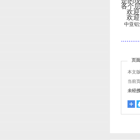
是的
各个
欢迎
欢迎
中亚铝
..........
页
本文
当前页面链
未经