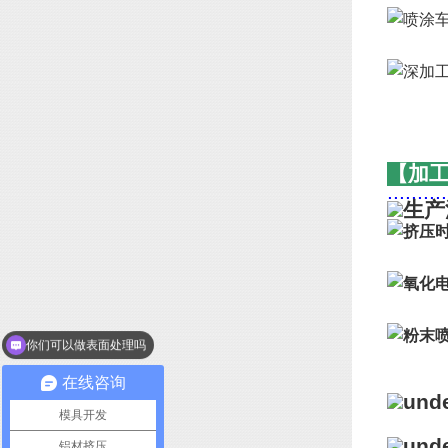
【加
..........
你们可以做表面处理吗
在线咨询
模具开发
铝材挤压