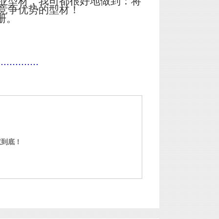
业型材，我司都很好地做到：将
竞争优势的型材！
册。
..............
权到底！
门窗铝型材定制 中山铝型材定制
门窗铝型材定制 中山铝型材定制
,24小时电话/微信：成经理
13632919686 / 网上价格仅供参
考，实际价格以下单 当日为准，
欢迎洽谈！！！ 广东中亚铝业
铝型材高难度
有限公司（品牌...