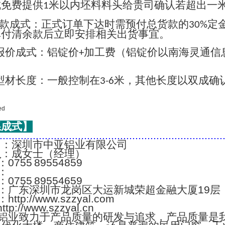
成免费提供
米以内坯料料头给贵司确认若超出一
1
款成式：正式订单下达时需预付总货款的
定
30%
单付清余款后立即安排相关出货事宜。
报价成式：铝锭价
加工费（铝锭价以南海灵通信
+
；
型材长度：一般控制在
米，其他长度以双成确
3-6
系成式】
..........................................................................
名
：深圳市中亚铝业有限公司
人
：成女士（经理）
：0755 89554859
：
：0755 89554659
：广东深圳市龙岗区大运新城荣超金融大厦19层
：http://www.szzyal.com
://www.szzyal.cn
铝业致力于产品质量的研发与追求，产品质量是