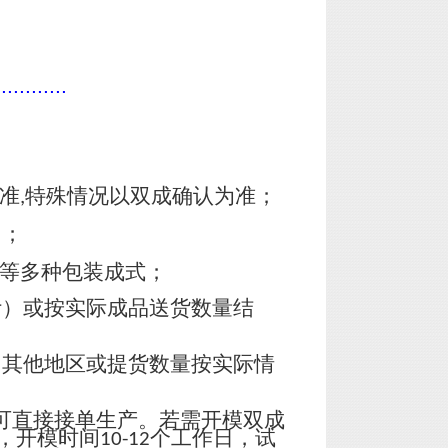
............
准
特殊情况以双成确认为准；
,
）；
皮等多种包装成式；
计）或按实际成品送货数量结
，其他地区或提货数量按实际情
可直接接单生产。若需开模双成
，开模时间
个工作日，试
10-12