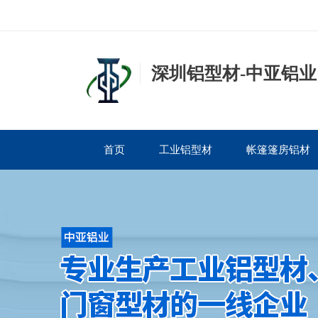
深圳铝型材-中亚铝业
首页
工业铝型材
帐篷篷房铝材