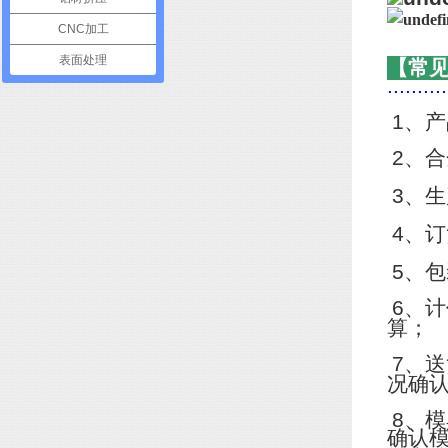
CNC加工
表面处理
【常
..........
1
、产
2
、合
3
、生
4
、订
5
、包
6
、计
算；
7
、送
况确
8
、模
确认