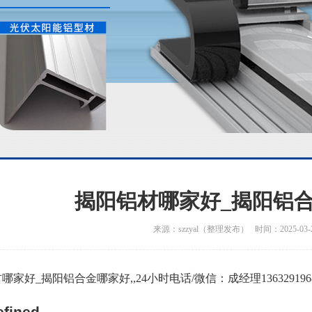
揭阳铝材哪家好_揭阳铝
来源：szzyal（整理发布） 时间：2025-03-
家好_揭阳铝合金哪家好,,24小时电话/微信：成经理13632919686