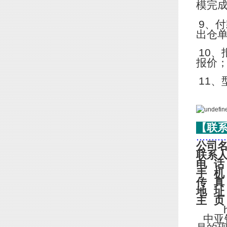
模完
9
、付
出仓
10
、
报价
11
、
【联
..........
公司
联系
电
话
手
机
传
真
地
址
主
页
http
中亚