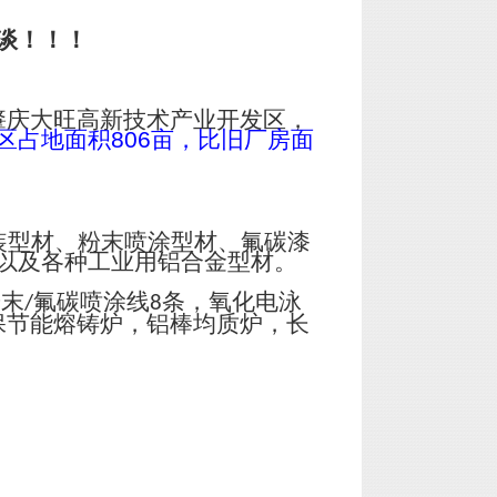
谈！！！
肇庆大旺高新技术产业开发区，
区占地面积
806
亩，比旧厂房面
装型材、粉末喷涂型材、氟碳漆
以及各种工业用铝合金型材。
粉末
氟碳喷涂线
条，氧化电泳
/
8
保节能熔铸炉，铝棒均质炉，长