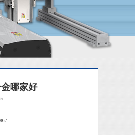
合金哪家好
29
 /