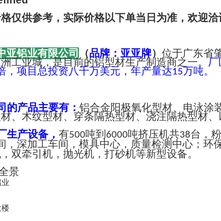
价格仅供参考，实际价格以下单当日为准，欢迎洽
中亚铝业有限公司
（
品牌：亚亚牌
）
位于广东省
亚洲工业城，是目前的铝型材生产制造商之一。
厂
倍，项目总投资八千万美元，年产量达
万吨。
15
司的产品主要有：
铝合金阳极氧化型材、电泳涂
型材、木纹型材、穿条隔热型材、浇注隔热型材、
厂生产设备，
有
吨到
吨挤压机共
台，
500
6000
38
间，深加工车间，模具中心，质量检测中心；环
机，双牵引机，抛光机，打砂机等新型设备。