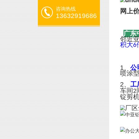
咨询热线
网上
13632919686
广东
邻近
积大
6
1、
公
喷涂
2、
工
车间
2
锭剪