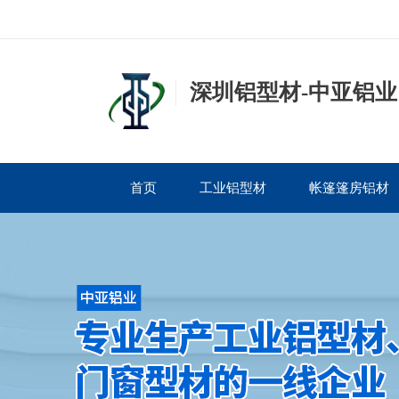
深圳铝型材-中亚铝业
首页
工业铝型材
帐篷篷房铝材