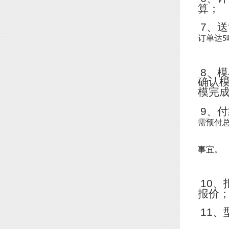
算；
7
、送
订单达
5
8
、模
确认
模完
9
、付
需预付
事宜。
10
、
报价
11
、