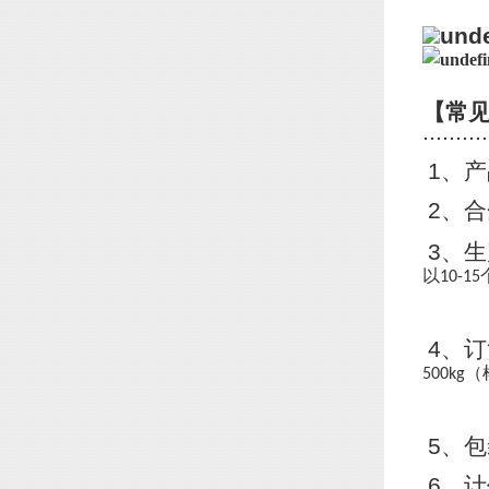
【常
..........
1
、产
2
、合
3
、生
以
10-15
4
、订
（
500kg
5
、包
6
、计