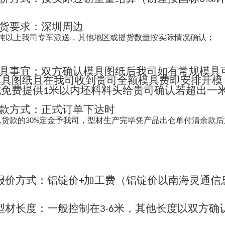
货要求：深圳周边
吨以上我司专车派送，其他地区或提货数量按实际情况确认；
具事宜：双方确认模具图纸后我司如有常规模具
模具图纸且在我司收到贵司全额模具费即安排开模
成免费提供
米以内坯料料头给贵司确认若超出一
1
款方式：正式订单下达时
总货款的
定金予我司，型材生产完毕凭产品出仓单付清余款后
30%
报价方式：铝锭价
加工费（铝锭价以南海灵通信
+
；
型材长度：一般控制在
米，其他长度以双方确
3-6