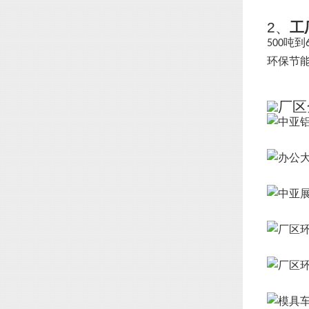
2、
工
吨到
500
环保节