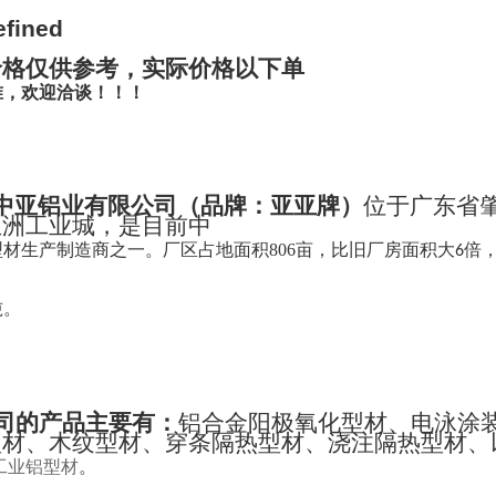
价格仅供参考，实际价格以下单
准，欢迎洽谈！！！
中亚铝业有限公司
（
品牌：亚亚牌
）
位于广东省
亚洲工业城，是目前中
型材生产制造商之一。
厂区占地面积
806
亩，比旧厂房面积大
倍
6
吨。
司的产品主要有：
铝合金阳极氧化型材、电泳涂
型材、木纹型材、穿条隔热型材、浇注隔热型材、
工业铝型材
。