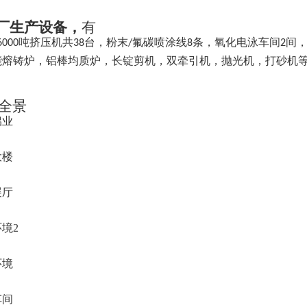
厂生产设备，
有
吨挤压机共
台，粉末
氟碳喷涂线
条，氧化电泳车间
间
6000
38
/
8
2
能熔铸炉，铝棒均质炉，长锭剪机，双牵引机，抛光机，打砂机