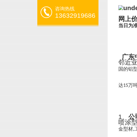
咨询热线
13632919686
网上
当日为
广东
邻近
国的铝
达
万
15
1、
公
喷涂
金型材,