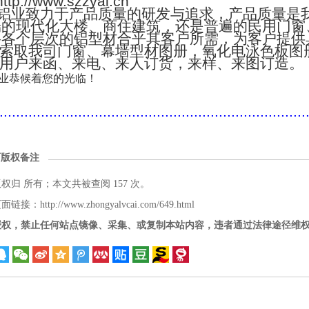
://www.szzyal.cn
铝业致力于产品质量的研发与追求，产品质量是
端的现代化大楼、商住建筑，还是普遍的民用门窗
将各个层次的铝型材合乎其客户所需，为客户提供
索取我司门窗、幕墙型材图册，氧化电泳色板图
用户来函、来电、来人订货，来样、来图订造。
业恭候着您的光临！
..........................................................................
面版权备注
版权归
所有；本文共被查阅 157 次。
接：http://www.zhongyalvcai.com/649.html
授权，禁止任何站点镜像、采集、或复制本站内容，违者通过法律途径维