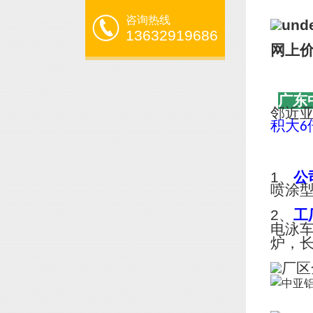
咨询热线
13632919686
网上
广东
邻近
积大
6
1、
公
喷涂
2、
工
电泳
炉，