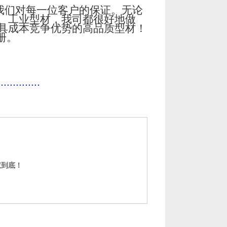
我们对每一位客户的保证。无论
、工业型材，我司都很好地做
具成本竞争优势的高品质型材！
册。
..............
权到底！