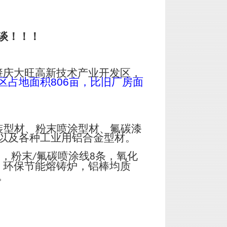
谈！！！
肇庆大旺高新技术产业开发区，
区占地面积
806
亩，比旧厂房面
装型材、粉末喷涂型材、氟碳漆
以及各种工业用铝合金型材。
台，粉末
氟碳喷涂线
条，氧化
/
8
；环保节能熔铸炉，铝棒均质
。