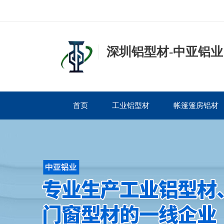
深圳铝型材-中亚铝业
首页
工业铝型材
帐篷篷房铝材