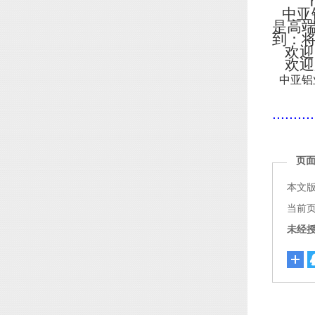
http
中亚
是高
到：
欢迎
欢迎
中亚铝
..........
页
本文
当前页面链
未经