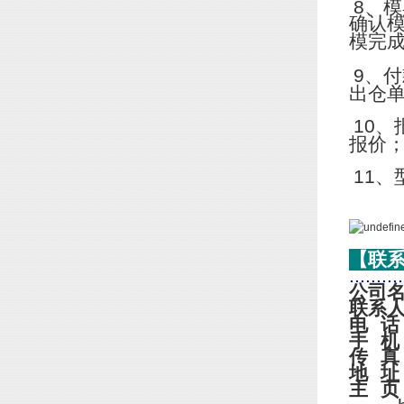
8
、模
确认
模完
9
、付
出仓
10
、
报价
11
、
【联
..........
公司
联系
电
话
手
机
传
真
地
址
主
页