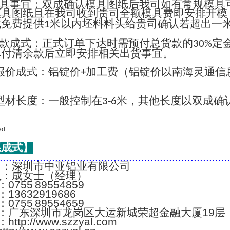
具事宜：双成确认模具图纸后我司如有常规模具
模具图纸且在我司收到贵司全额模具费即安排开模
成免费提供
米以内坯料料头给贵司确认若超出一
1
款成式：正式订单下达时需预付总货款的
定
30%
单付清余款后立即安排相关出货事宜。
报价成式：铝锭价
加工费（铝锭价以南海灵通信
+
；
型材长度：一般控制在
米，其他长度以双成确
3-6
系成式】
..........................................................................
名
：深圳市中亚铝业有限公司
人
：成女士（经理）
：0755 89554859
：13632919686
：0755 89554659
：广东深圳市龙岗区大运新城荣超金融大厦19层
：http://www.szzyal.com