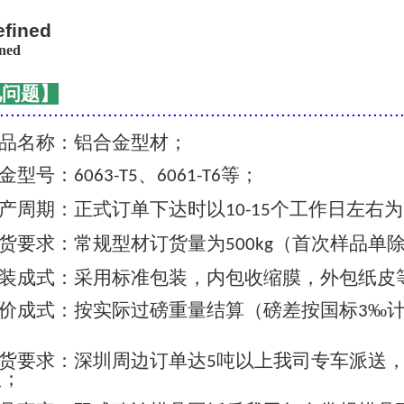
见问题】
..........................................................................
品名称：铝合金型材；
金型号：
、
等；
6063-T5
6061-T6
产周期：正式订单下达时以
个工作日左右为
10-15
货要求：常规型材订货量为
（首次样品单
500kg
装成式：采用标准包装，内包收缩膜，外包纸皮
价成式：按实际过磅重量结算（磅差按国标
‰
3
货要求：深圳周边订单达
吨以上我司专车派送
5
认；