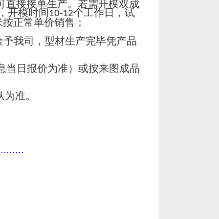
可直接接单生产。若需开模双成
，开模时间
个工作日，试
10-12
米按正常单价销售；
金予我司，型材生产完毕凭产品
息当日报价为准）或按来图成品
认为准。
.........