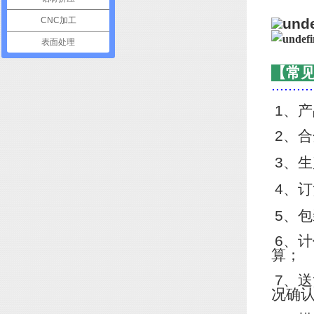
CNC加工
表面处理
【常
..........
1
、产
2
、合
3
、生
4
、订
5
、包
6
、计
算；
7
、送
况确