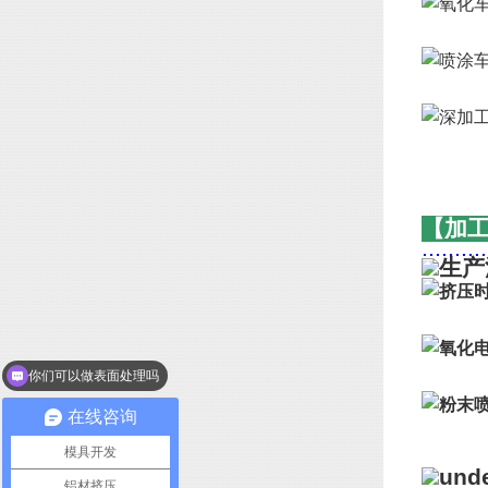
【加
..........
你们可以做表面处理吗
我想咨询下铝型材
在线咨询
模具开发
铝材挤压