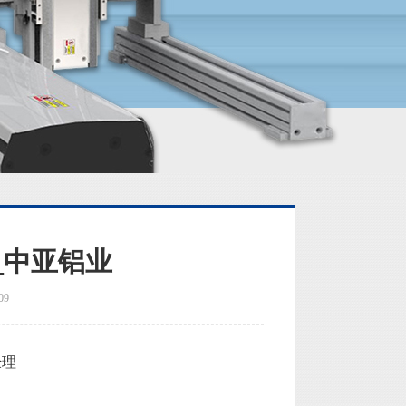
_中亚铝业
09
经理