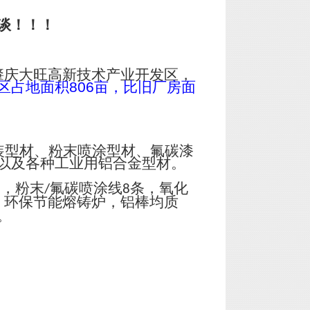
谈！！！
肇庆大旺高新技术产业开发区，
区占地面积
806
亩，比旧厂房面
装型材、粉末喷涂型材、氟碳漆
以及各种工业用铝合金型材。
台，粉末
氟碳喷涂线
条，氧化
/
8
；环保节能熔铸炉，铝棒均质
。