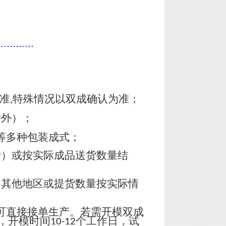
............
准
特殊情况以双成确认为准；
,
除外）；
等多种包装成式；
计）或按实际成品送货数量结
，其他地区或提货数量按实际情
可直接接单生产。若需开模双成
，开模时间
个工作日，试
10-12