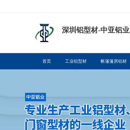
深圳铝型材-中亚铝业
首页
工业铝型材
帐篷篷房铝材