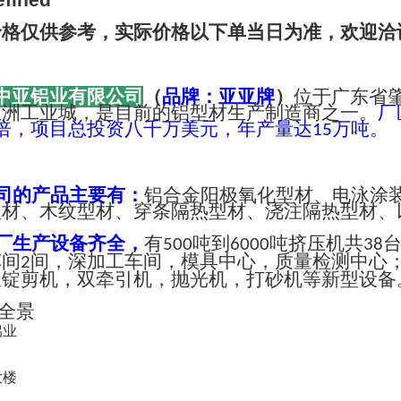
价格仅供参考，实际价格以下单当日为准，欢迎洽
中亚铝业有限公司
（
品牌：亚亚牌
）
位于广东省
亚洲工业城，是目前的铝型材生产制造商之一。
厂
倍，项目总投资八千万美元，年产量达
万吨。
15
司的产品主要有：
铝合金阳极氧化型材、电泳涂
型材、木纹型材、穿条隔热型材、浇注隔热型材、
厂生产设备齐全，
有
吨到
吨挤压机共
500
6000
38
车间
间，深加工车间，模具中心，质量检测中心
2
长锭剪机，双牵引机，抛光机，打砂机等新型设备