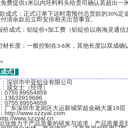
成免费提供
米以内坯料料头给贵司确认若超出一
1
款成式：正式订单下达时需预付总货款的
定
30%
单付清余款后立即安排相关出货事宜。
报价成式：铝锭价
加工费（铝锭价以南海灵通信
+
；
型材长度：一般控制在
米，其他长度以双成确
3-6
系成式】
..........................................................................
名
：深圳市中亚铝业有限公司
人
：成女士（经理）
：0755 89554859
：13632919686
：0755 89554659
：广东深圳市龙岗区大运新城荣超金融大厦19层
：http://www.szzyal.com
://www.szzyal.cn
铝业致力于产品质量的研发与追求，产品质量是