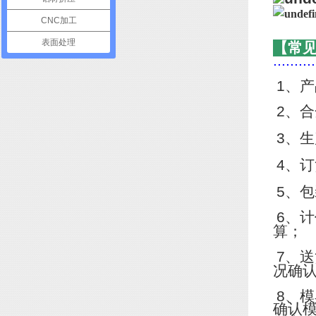
CNC加工
表面处理
【常
..........
1
、产
2
、合
3
、生
4
、订
5
、包
6
、计
算；
7
、送
况确
8
、模
确认