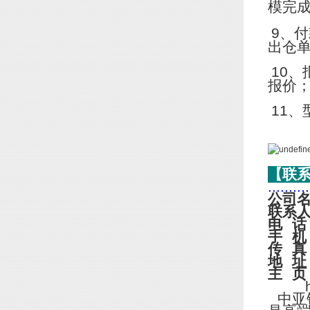
模完
9
、付
出仓
10
、
报价
11
、
【联
..........
公司
联系
电
话
手
机
传
真
地
址
主
页
http
中亚