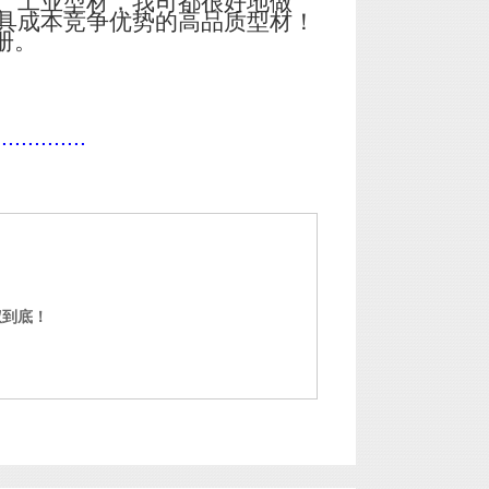
、工业型材，我司都很好地做
具成本竞争优势的高品质型材！
册。
..............
权到底！