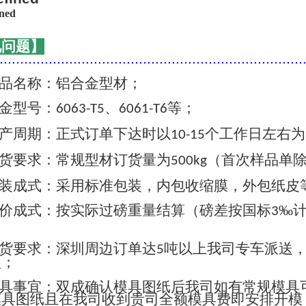
见问题】
..........................................................................
品名称：铝合金型材；
金型号：
、
等；
6063-T5
6061-T6
产周期：正式订单下达时以
个工作日左右为
10-15
货要求：常规型材订货量为
（首次样品单
500kg
装成式：采用标准包装，内包收缩膜，外包纸皮
价成式：按实际过磅重量结算（磅差按国标
‰
3
货要求：深圳周边订单达
吨以上我司专车派送
5
认；
具事宜：双成确认模具图纸后我司如有常规模具
模具图纸且在我司收到贵司全额模具费即安排开模