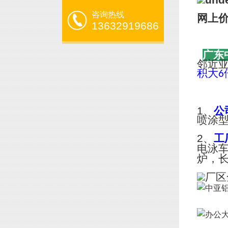
咨询热线
网上
13632919686
广东
邻近
积大
6
1、
公
喷涂
2、
工
电泳
炉，