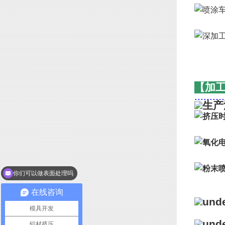
【加
..........
你们可以做表面处理吗
在线咨询
模具开发
铝材挤压