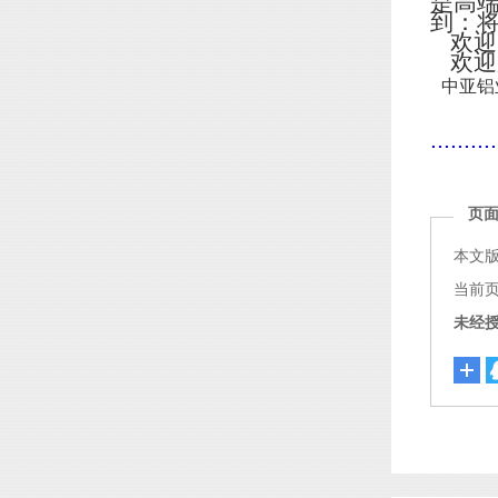
是高
到：
欢迎
欢迎
中亚铝
..........
页
本文
当前页面链
未经