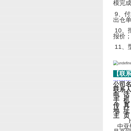
模完
9
、付
出仓
10
、
报价
11
、
【联
..........
公司
联系
电
话
手
机
传
真
地
址
主
页
http
中亚