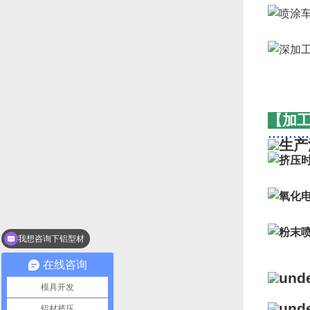
【加
..........
我想咨询下铝型材
在线咨询
模具开发
铝材挤压