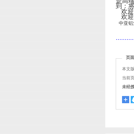
是高
到：
欢迎
欢迎
中亚铝
..........
页
本文
当前页面链
未经