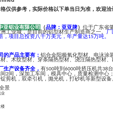
价格仅供参考，实际价格以下单当日为准，欢迎洽
中亚铝业有限公司
（
品牌：亚亚牌
）
位于广东省
亚洲工业城，是目前的铝型材生产制造商之一。
厂
倍，项目总投资八千万美元，年产量达
万吨。
15
司的产品主要有：
铝合金阳极氧化型材、电泳涂
型材、木纹型材、穿条隔热型材、浇注隔热型材、
厂生产设备齐全，
有
吨到
吨挤压机共
500
6000
38
车间
间，深加工车间，模具中心，质量检测中心
2
长锭剪机，双牵引机，抛光机，打砂机等新型设备