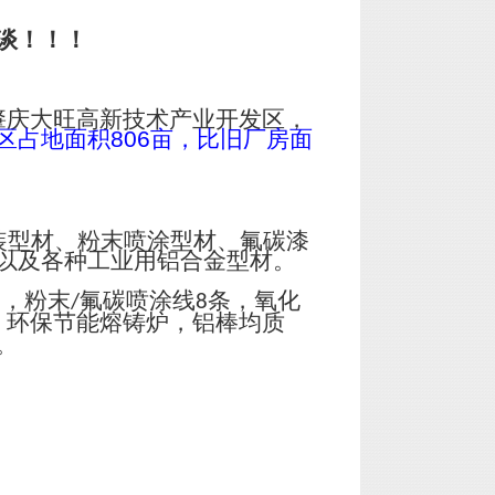
谈！！！
肇庆大旺高新技术产业开发区，
区占地面积
806
亩，比旧厂房面
装型材、粉末喷涂型材、氟碳漆
以及各种工业用铝合金型材。
台，粉末
氟碳喷涂线
条，氧化
/
8
；环保节能熔铸炉，铝棒均质
。