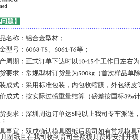
见问题】
..........................................................................
品名称：铝合金型材；
金型号：
、
等；
6063-T5
6061-T6
产周期：正式订单下达时以
个工作日左右为
10-15
货要求：常规型材订货量为
（首次样品单
500kg
装成式：采用标准包装，内包收缩膜，外包纸皮
价成式：按实际过磅重量结算（磅差按国标
‰
3
货要求：深圳周边订单达
吨以上我司专车派送
5
认；
具事宜：双成确认模具图纸后我司如有常规模具
模具图纸且在我司收到贵司全额模具费即安排开模