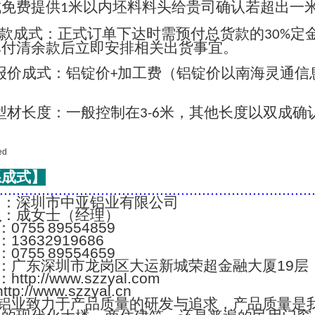
成免费提供
米以内坯料料头给贵司确认若超出一
1
款成式：正式订单下达时需预付总货款的
定
30%
单付清余款后立即安排相关出货事宜。
报价成式：铝锭价
加工费（铝锭价以南海灵通信
+
；
型材长度：一般控制在
米，其他长度以双成确
3-6
系成式】
..........................................................................
名
：深圳市中亚铝业有限公司
人
：成女士（经理）
：0755 89554859
：13632919686
：0755 89554659
：广东深圳市龙岗区大运新城荣超金融大厦19层
：http://www.szzyal.com
://www.szzyal.cn
铝业致力于产品质量的研发与追求，产品质量是