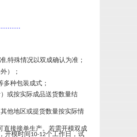
............
准
特殊情况以双成确认为准；
,
除外）；
等多种包装成式；
计）或按实际成品送货数量结
，其他地区或提货数量按实际情
可直接接单生产。若需开模双成
，开模时间
个工作日，试
10-12