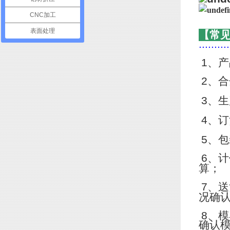
CNC加工
表面处理
【常
..........
1
、产
2
、合
3
、生
4
、订
5
、包
6
、计
算；
7
、送
况确
8
、模
确认