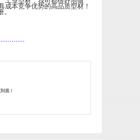
、工业型材，我司都很好地做
具成本竞争优势的高品质型材！
册。
..............
权到底！
门窗铝型材定制 中山铝型材定制