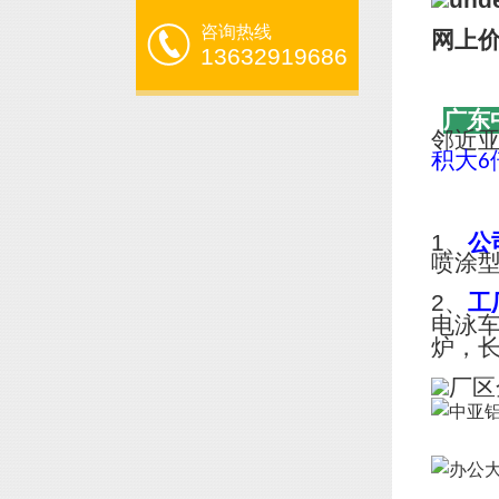
咨询热线
网上
13632919686
广东
邻近
积大
6
1、
公
喷涂
2、
工
电泳
炉，