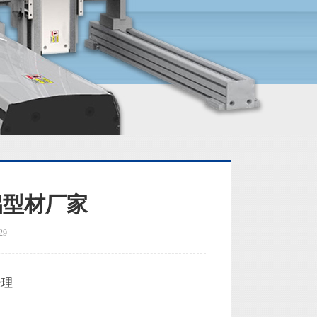
铝型材厂家
29
经理