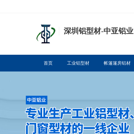
深圳铝型材-中亚铝业
首页
工业铝型材
帐篷篷房铝材