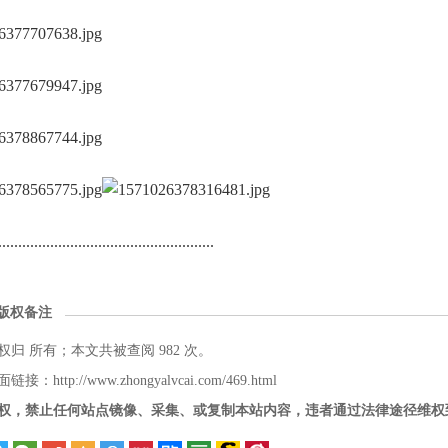
......................................................
版权备注
权归
所有；本文共被查阅 982 次。
：http://www.zhongyalvcai.com/469.html
权，禁止任何站点镜像、采集、或复制本站内容，违者通过法律途径维权