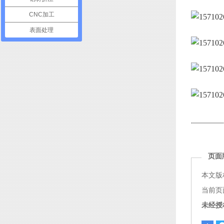
CNC加工
表面处理
................
页面
本文版
当前页面链接
未经授