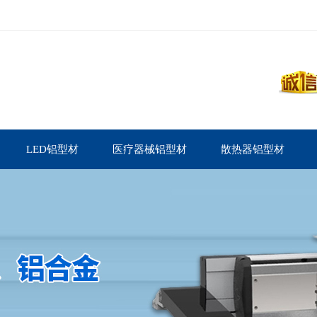
LED铝型材
医疗器械铝型材
散热器铝型材