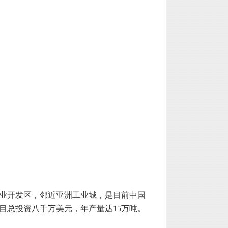
业开发区，邻近亚洲工业城，是目前中国
目总投资八千万美元，年产量达15万吨。