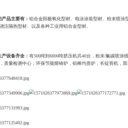
的产品主要有：
铝合金阳极氧化型材、电泳涂装型材、粉末喷涂
浇注隔热型材、以及各种工业用铝合金型材。
生产设备齐全：
有500吨到6000吨挤压机共40台，粉末/氟碳喷
，质量检测中心；环保节能熔铸炉，铝棒均质炉，长锭剪机，双