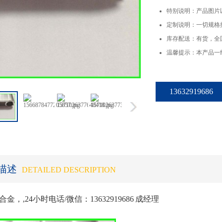
特别说明：产品图片
定制说明：一切规格
库存配送：有货，全
温馨提示：本产品一
13632919686
描述
DETAILED DESCRIPTION
金，,24小时电话/微信：13632919686 成经理