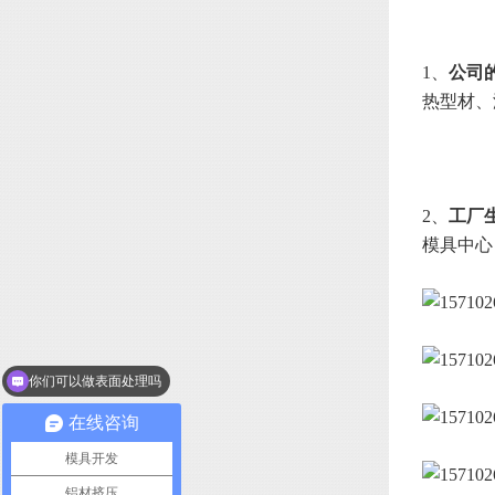
1、
公司
热型材、
2、
工厂
模具中心
你们可以做表面处理吗
在线咨询
模具开发
铝材挤压