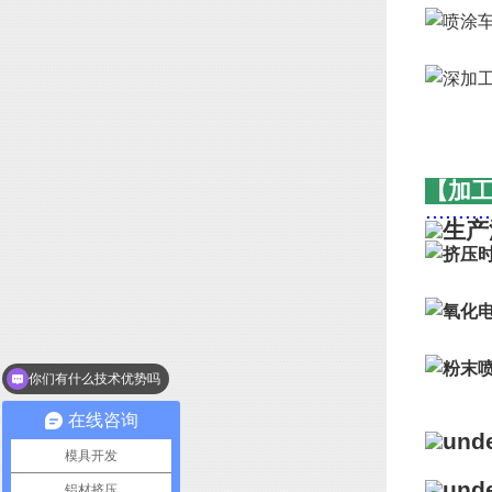
【加
..........
你们有什么技术优势吗
我想了解下你们产品？
在线咨询
模具开发
铝材挤压