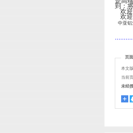
是高
到：
欢迎
欢迎
中亚铝
..........
页
本文
当前页面链
未经