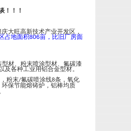
谈！！！
肇庆大旺高新技术产业开发区，
区占地面积
806
亩，比旧厂房面
装型材、粉末喷涂型材、氟碳漆
以及各种工业用铝合金型材。
台，粉末
氟碳喷涂线
条，氧化
/
8
；环保节能熔铸炉，铝棒均质
。