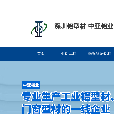
深圳铝型材-中亚铝业
首页
工业铝型材
帐篷篷房铝材