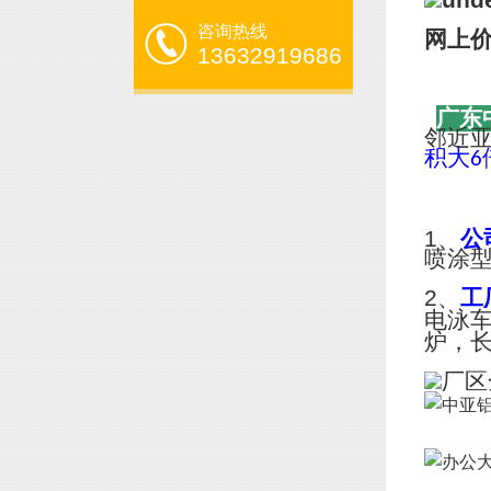
咨询热线
网上
13632919686
广东
邻近
积大
6
1、
公
喷涂
2、
工
电泳
炉，