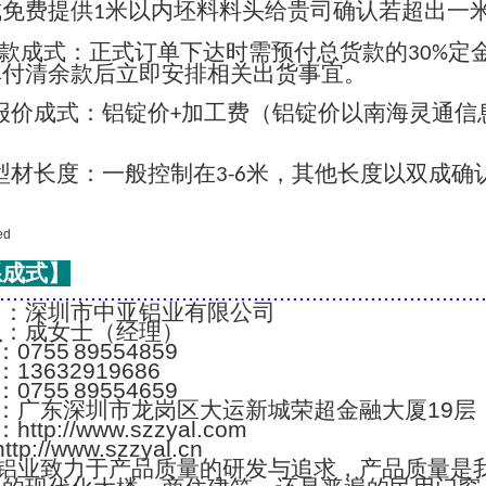
成免费提供
米以内坯料料头给贵司确认若超出一
1
款成式：正式订单下达时需预付总货款的
定
30%
单付清余款后立即安排相关出货事宜。
报价成式：铝锭价
加工费（铝锭价以南海灵通信
+
；
型材长度：一般控制在
米，其他长度以双成确
3-6
系成式】
..........................................................................
名
：深圳市中亚铝业有限公司
人
：成女士（经理）
：0755 89554859
：13632919686
：0755 89554659
：广东深圳市龙岗区大运新城荣超金融大厦19层
：http://www.szzyal.com
://www.szzyal.cn
铝业致力于产品质量的研发与追求，产品质量是