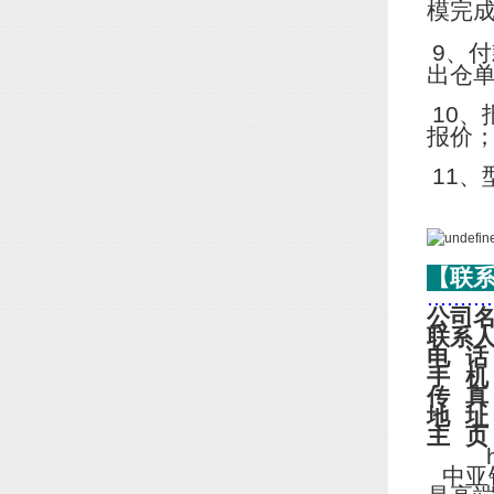
模完
9
、付
出仓
10
、
报价
11
、
【联
..........
公司
联系
电
话
手
机
传
真
地
址
主
页
http
中亚