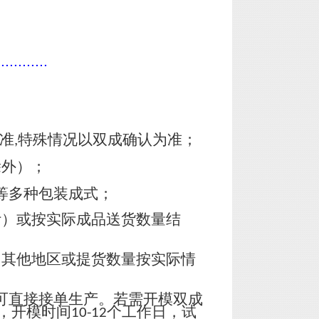
............
准
特殊情况以双成确认为准；
,
除外）；
等多种包装成式；
计）或按实际成品送货数量结
，其他地区或提货数量按实际情
可直接接单生产。若需开模双成
，开模时间
个工作日，试
10-12