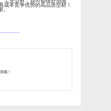
、工业型材，我司都很好地做
具成本竞争优势的高品质型材！
册。
..............
权到底！
门窗铝型材定制 中山铝型材定制