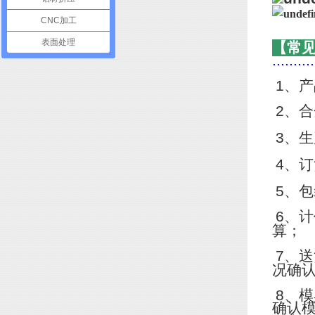
CNC加工
表面处理
【常
..........
1
、产
2
、合
3
、生
4
、订
5
、包
6
、计
算；
7
、送
况确
8
、模
确认