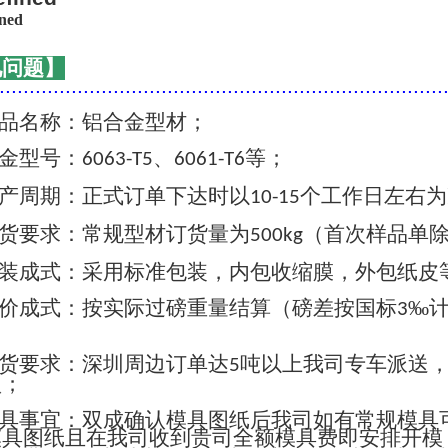
见问题】
..........................................................................
品名称：铝合金型材；
金型号：
、
等；
6063-T5
6061-T6
产周期：正式订单下达时以
个工作日左右为
10-15
货要求：常规型材订货量为
（首次样品单
500kg
装成式：采用标准包装，内包收缩膜，外包纸皮
价成式：按实际过磅重量结算（磅差按国标
‰
3
货要求：深圳周边订单达
吨以上我司专车派送
5
认；
具事宜：双成确认模具图纸后我司如有常规模具
模具图纸且在我司收到贵司全额模具费即安排开模