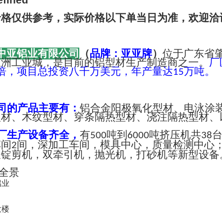
价格仅供参考，实际价格以下单当日为准，欢迎洽
中亚铝业有限公司
（
品牌：亚亚牌
）
位于广东省
亚洲工业城，是目前的铝型材生产制造商之一。
厂
倍，项目总投资八千万美元，年产量达
万吨。
15
司的产品主要有：
铝合金阳极氧化型材、电泳涂
型材、木纹型材、穿条隔热型材、浇注隔热型材、
厂生产设备齐全，
有
吨到
吨挤压机共
500
6000
38
车间
间，深加工车间，模具中心，质量检测中心
2
长锭剪机，双牵引机，抛光机，打砂机等新型设备