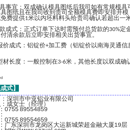
具事宜：双成确认模具图纸后我司如有常规模具
模具图纸且在我司收到贵司全额模具费即安排开模
成免费提供
米以内坯料料头给贵司确认若超出一
1
款成式：正式订单下达时需预付总货款的
定
30%
单付清余款后立即安排相关出货事宜。
报价成式：铝锭价
加工费（铝锭价以南海灵通信
+
；
型材长度：一般控制在
米，其他长度以双成确
3-6
系成式】
..........................................................................
名
：深圳市中亚铝业有限公司
人
：成女士（经理）
：0755 89554859
：
：0755 89554659
：广东深圳市龙岗区大运新城荣超金融大厦19层