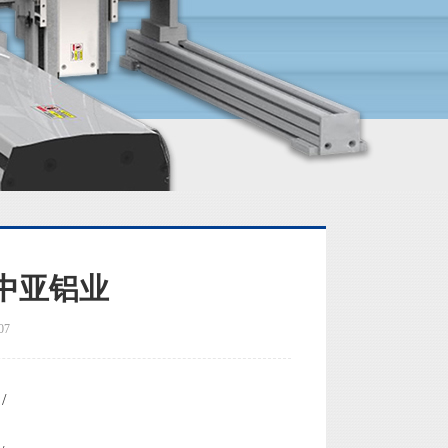
中亚铝业
07
/