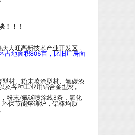
/
谈！！！
肇庆大旺高新技术产业开发区，
区占地面积
806
亩，比旧厂房面
装型材、粉末喷涂型材、氟碳漆
以及各种工业用铝合金型材。
台，粉末
氟碳喷涂线
条，氧化
/
8
；环保节能熔铸炉，铝棒均质
。