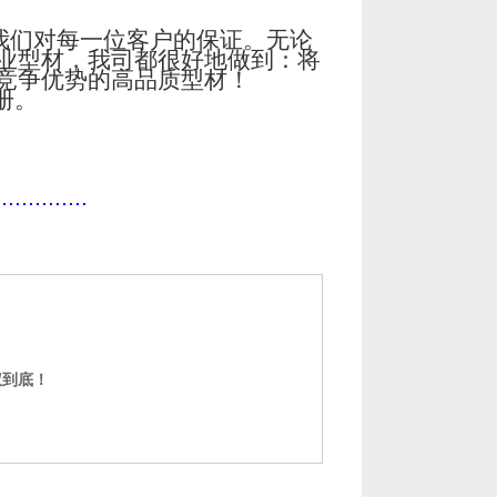
我们对每一位客户的保证。无论
业型材，我司都很好地做到：将
竞争优势的高品质型材！
册。
..............
权到底！