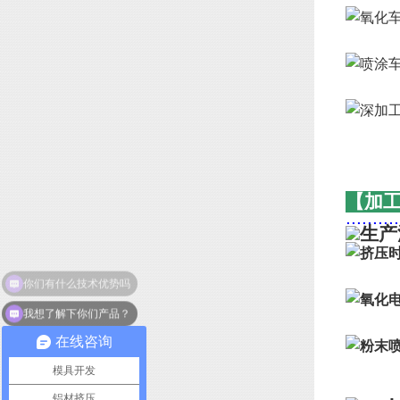
【加
..........
我想了解下你们产品？
在线咨询
模具开发
铝材挤压