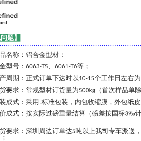
见问题】
..........................................................................
品名称：铝合金型材；
金型号：
、
等；
6063-T5
6061-T6
产周期：正式订单下达时以
个工作日左右为
10-15
货要求：常规型材订货量为
（首次样品单
500kg
装成式：采用 .标准包装，内包收缩膜，外包纸
价成式：按实际过磅重量结算（磅差按国标
‰
3
货要求：深圳周边订单达
吨以上我司专车派送
5
认；