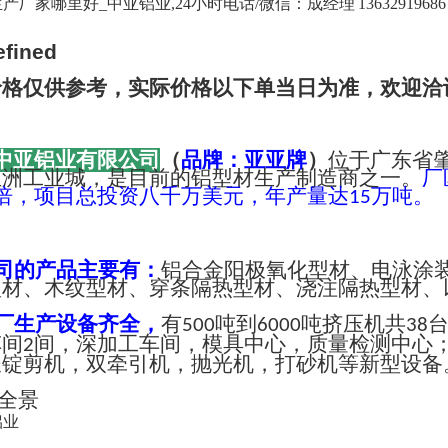
厂家哪里好_中亚铝业,24小时电话/微信：成经理 13632919686 
价格仅供参考，实际价格以下单当日为准，欢迎洽
中亚铝业有限公司
（
品牌：亚亚牌
）
位于广东省
亚洲工业城，是目前的铝型材生产制造商之一。
厂
倍，项目总投资八千万美元，年产量达
万吨。
15
司的产品主要有：
铝合金阳极氧化型材、电泳涂
型材、木纹型材、穿条隔热型材、浇注隔热型材、
厂生产设备齐全，
有
吨到
吨挤压机共
500
6000
38
车间
间，深加工车间，模具中心，质量检测中心
2
长锭剪机，双牵引机，抛光机，打砂机等新型设备