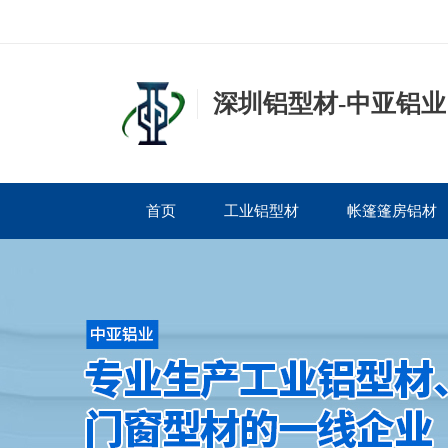
深圳铝型材-中亚铝业
首页
工业铝型材
帐篷篷房铝材