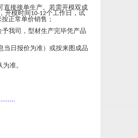
可直接接单生产。若需开模双成
，开模时间
个工作日，试
10-12
米按正常单价销售；
金予我司，型材生产完毕凭产品
息当日报价为准）或按来图成品
认为准。
.........