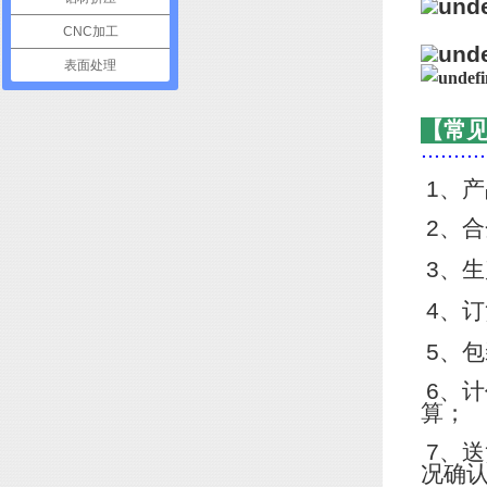
CNC加工
表面处理
【常
..........
1
、产
2
、合
3
、生
4
、订
5
、包
6
、计
算；
7
、送
况确