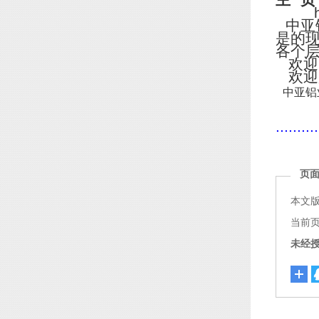
主
页
http
中亚
是的
各个
欢迎
欢迎
中亚铝
..........
页
本文
当前页面链
未经