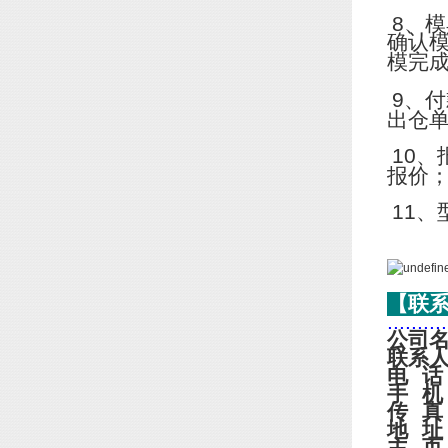
8
、模
确认
模完
9
、付
出仓
10
、
报价
11
、
【联
..........
公司
联系
电
话
手
机
传
真
地
址