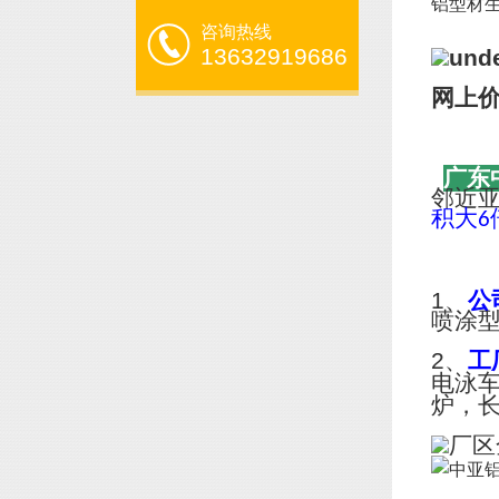
铝型材生产
咨询热线
13632919686
网上
广东
邻近
积大
6
1、
公
喷涂
2、
工
电泳
炉，