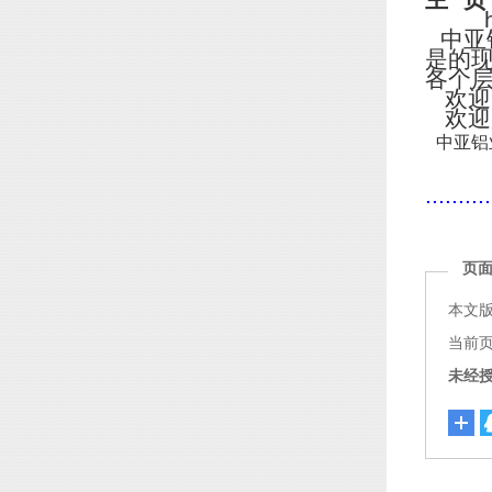
主
页
http
中亚
是的
各个
欢迎
欢迎
中亚铝
..........
页
本文
当前页面链
未经