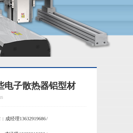
些电子散热器铝型材
05
13632919686 /