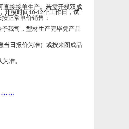
可直接接单生产。若需开模双成
，开模时间
个工作日，试
10-12
米按正常单价销售；
金予我司，型材生产完毕凭产品
息当日报价为准）或按来图成品
认为准。
.........