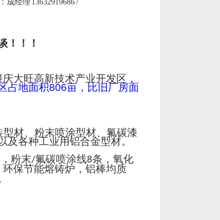
13632919686 /
谈！！！
肇庆大旺高新技术产业开发区，
区占地面积
806
亩，比旧厂房面
装型材、粉末喷涂型材、氟碳漆
以及各种工业用铝合金型材。
台，粉末
氟碳喷涂线
条，氧化
/
8
；环保节能熔铸炉，铝棒均质
。