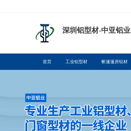
深圳铝型材-中亚铝业
首页
工业铝型材
帐篷篷房铝材