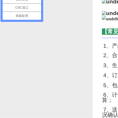
CNC加工
表面处理
【常
..........
1
、产
2
、合
3
、生
4
、订
5
、包
6
、计
算；
7
、送
况确