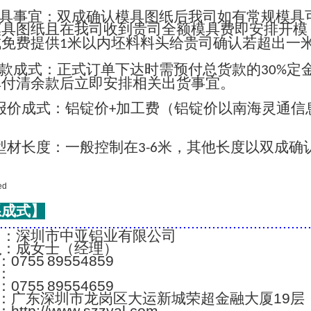
具事宜：双成确认模具图纸后我司如有常规模具
模具图纸且在我司收到贵司全额模具费即安排开模
成免费提供
米以内坯料料头给贵司确认若超出一
1
款成式：正式订单下达时需预付总货款的
定
30%
单付清余款后立即安排相关出货事宜。
报价成式：铝锭价
加工费（铝锭价以南海灵通信
+
；
型材长度：一般控制在
米，其他长度以双成确
3-6
系成式】
..........................................................................
名
：深圳市中亚铝业有限公司
人
：成女士（经理）
：0755 89554859
：
：0755 89554659
：广东深圳市龙岗区大运新城荣超金融大厦19层