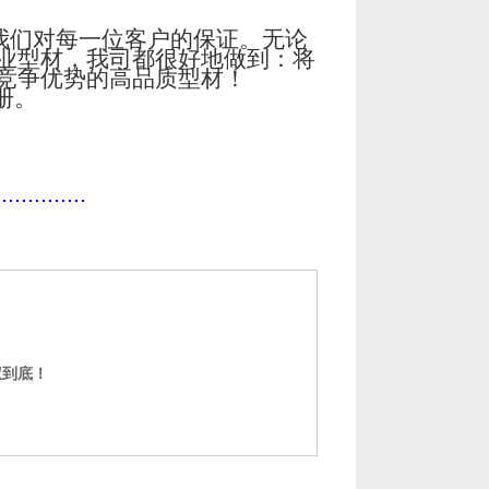
我们对每一位客户的保证。无论
业型材，我司都很好地做到：将
竞争优势的高品质型材！
册。
..............
权到底！