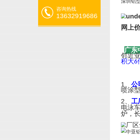
深圳铝型
咨询热线
13632919686
网上
广东
邻近
积大
6
1、
公
喷涂
2、
工
电泳
炉，