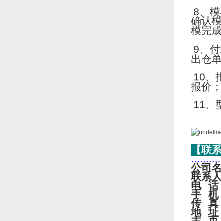
8
、模
确认
模完
9
、付
出仓
10
、
报价
11
、
【联
..........
公司
联系
电
话
手
机
传
真
地
址