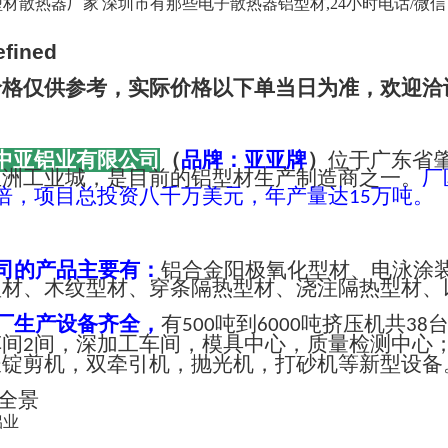
材散热器厂家 深圳市有那些电子散热器铝型材,24小时电话/微信：成经理 
价格仅供参考，实际价格以下单当日为准，欢迎洽
中亚铝业有限公司
（
品牌：亚亚牌
）
位于广东省
亚洲工业城，是目前的铝型材生产制造商之一。
厂
倍，项目总投资八千万美元，年产量达
万吨。
15
司的产品主要有：
铝合金阳极氧化型材、电泳涂
型材、木纹型材、穿条隔热型材、浇注隔热型材、
厂生产设备齐全，
有
吨到
吨挤压机共
500
6000
38
车间
间，深加工车间，模具中心，质量检测中心
2
长锭剪机，双牵引机，抛光机，打砂机等新型设备