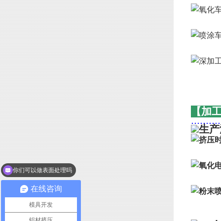
【加
..........
你们可以做表面处理吗
在线咨询
模具开发
铝材挤压