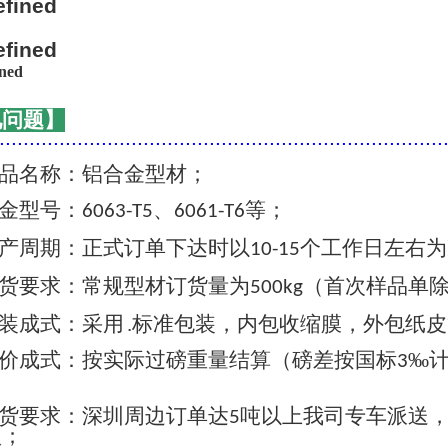
见问题】
..........................................................................
品名称：铝合金型材；
金型号：
、
等；
6063-T5
6061-T6
产周期：正式订单下达时以
个工作日左右为
10-15
货要求：常规型材订货量为
（首次样品单
500kg
装成式：采用 .标准包装，内包收缩膜，外包纸
价成式：按实际过磅重量结算（磅差按国标
‰
3
货要求：深圳周边订单达
吨以上我司专车派送
5
认；