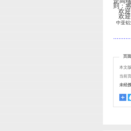
是高
到：
欢迎
欢迎
中亚铝
..........
页
本文
当前页面链
未经