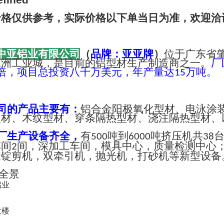
价格仅供参考，实际价格以下单当日为准，欢迎洽
中亚铝业有限公司
（
品牌：亚亚牌
）
位于广东省
亚洲工业城，是目前的铝型材生产制造商之一。
厂
倍，项目总投资八千万美元，年产量达
万吨。
15
司的产品主要有：
铝合金阳极氧化型材、电泳涂
型材、木纹型材、穿条隔热型材、浇注隔热型材、
厂生产设备齐全，
有
吨到
吨挤压机共
500
6000
38
车间
间，深加工车间，模具中心，质量检测中心
2
长锭剪机，双牵引机，抛光机，打砂机等新型设备