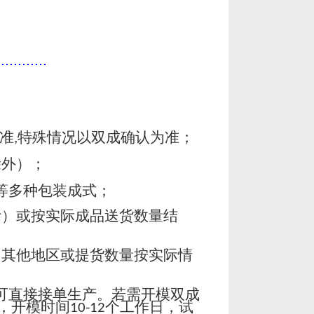
............
准
特殊情况以双成确认为准；
,
除外）；
等多种包装成式；
计）或按实际成品送货数量结
，其他地区或提货数量按实际情
可直接接单生产。若需开模双成
，开模时间
个工作日，试
10-12