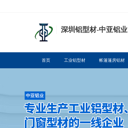
深圳铝型材-中亚铝业
首页
工业铝型材
帐篷篷房铝材