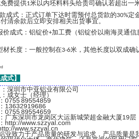
成免费提供
米以内坯料料头给贵司确认若超出一
1
款成式：正式订单下达时需预付总货款的
定
30%
单付清余款后立即安排相关出货事宜。
报价成式：铝锭价
加工费（铝锭价以南海灵通信
+
；
型材长度：一般控制在
米，其他长度以双成确
3-6
系成式】
..........................................................................
名
：深圳市中亚铝业有限公司
人
：成女士（经理）
：0755 89554859
：13632919686
：0755 89554659
：广东深圳市龙岗区大运新城荣超金融大厦19层
：http://www.szzyal.com
://www.szzyal.cn
铝业致力于产品质量的研发与追求，产品质量是