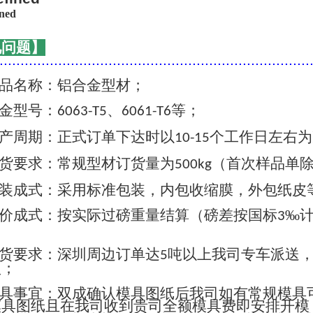
见问题】
..........................................................................
品名称：铝合金型材；
金型号：
、
等；
6063-T5
6061-T6
产周期：正式订单下达时以
个工作日左右为
10-15
货要求：常规型材订货量为
（首次样品单
500kg
装成式：采用标准包装，内包收缩膜，外包纸皮
价成式：按实际过磅重量结算（磅差按国标
‰
3
货要求：深圳周边订单达
吨以上我司专车派送
5
认；
具事宜：双成确认模具图纸后我司如有常规模具
模具图纸且在我司收到贵司全额模具费即安排开模