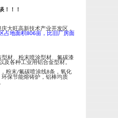
谈！！！
肇庆大旺高新技术产业开发区，
区占地面积
806
亩，比旧厂房面
装型材、粉末喷涂型材、氟碳漆
以及各种工业用铝合金型材。
台，粉末
氟碳喷涂线
条，氧化
/
8
；环保节能熔铸炉，铝棒均质
。