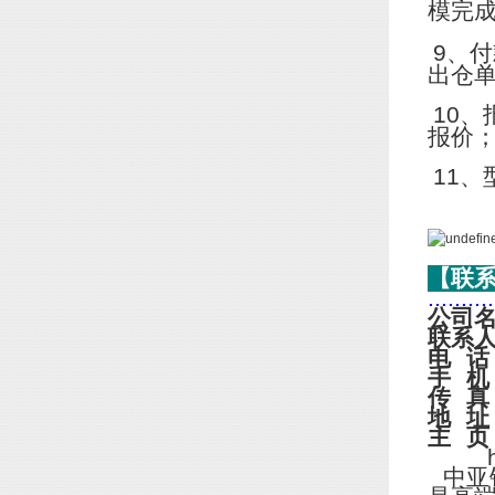
模完
9
、付
出仓
10
、
报价
11
、
【联
..........
公司
联系
电
话
手
机
传
真
地
址
主
页
http
中亚