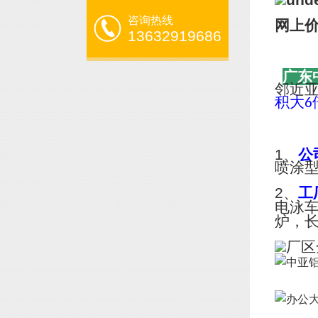
咨询热线
网上
13632919686
广东
邻近
积大
6
1、
公
喷涂
2、
工
电泳
炉，