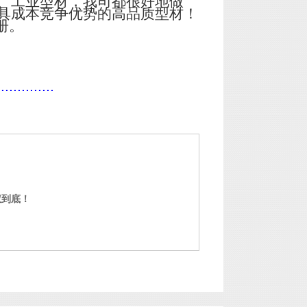
、工业型材，我司都很好地做
具成本竞争优势的高品质型材！
册。
..............
权到底！
门窗铝型材定制 中山铝型材定制