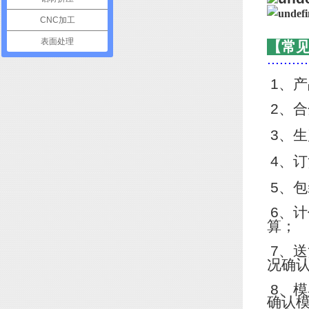
CNC加工
表面处理
【常
..........
1
、产
2
、合
3
、生
4
、订
5
、包
6
、计
算；
7
、送
况确
8
、模
确认