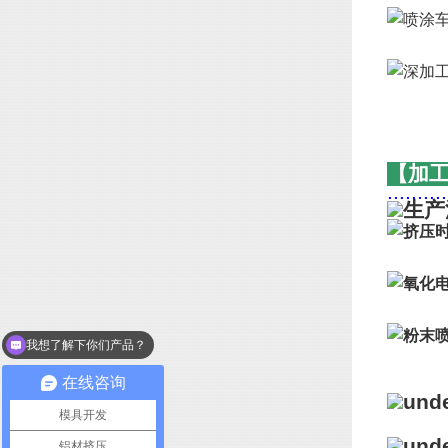
【加
..........
我想了解下你们产品？
你们可以做表面处理吗
在线咨询
模具开发
铝材挤压