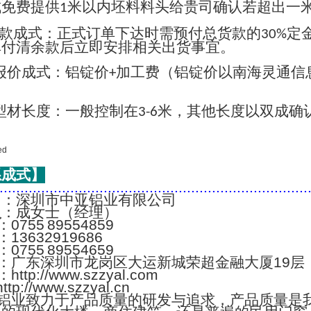
成免费提供
米以内坯料料头给贵司确认若超出一
1
款成式：正式订单下达时需预付总货款的
定
30%
单付清余款后立即安排相关出货事宜。
报价成式：铝锭价
加工费（铝锭价以南海灵通信
+
；
型材长度：一般控制在
米，其他长度以双成确
3-6
系成式】
..........................................................................
名
：深圳市中亚铝业有限公司
人
：成女士（经理）
：0755 89554859
：13632919686
：0755 89554659
：广东深圳市龙岗区大运新城荣超金融大厦19层
：http://www.szzyal.com
://www.szzyal.cn
铝业致力于产品质量的研发与追求，产品质量是