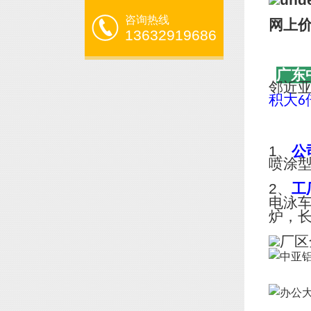
咨询热线
网上
13632919686
广东
邻近
积大
6
1、
公
喷涂
2、
工
电泳
炉，