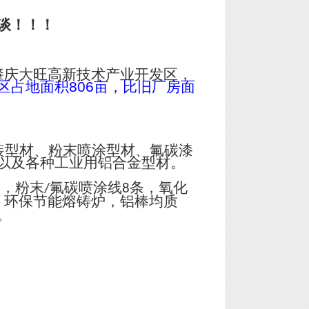
谈！！！
肇庆大旺高新技术产业开发区，
区占地面积
806
亩，比旧厂房面
装型材、粉末喷涂型材、氟碳漆
以及各种工业用铝合金型材。
台，粉末
氟碳喷涂线
条，氧化
/
8
；环保节能熔铸炉，铝棒均质
。