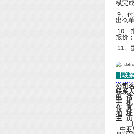
模完
9
、付
出仓
10
、
报价
11
、
【联
..........
公司
联系
电
话
手
机
传
真
地
址
主
页
http
中亚