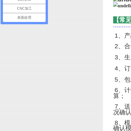
CNC加工
表面处理
【常
..........
1
、产
2
、合
3
、生
4
、订
5
、包
6
、计
算；
7
、送
况确
8
、模
确认