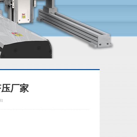
挤压厂家
31