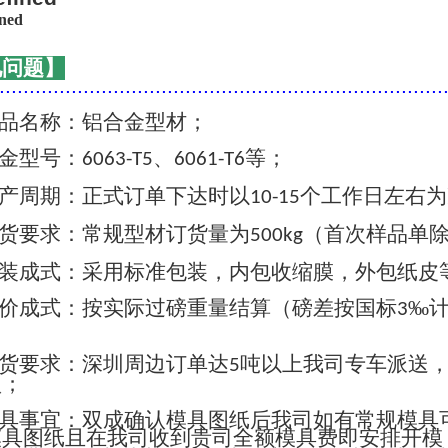
见问题】
..........................................................................
品名称：铝合金型材；
金型号：
、
等；
6063-T5
6061-T6
产周期：正式订单下达时以
个工作日左右为
10-15
货要求：常规型材订货量为
（首次样品单
500kg
装成式：采用标准包装，内包收缩膜，外包纸皮
价成式：按实际过磅重量结算（磅差按国标
‰
3
货要求：深圳周边订单达
吨以上我司专车派送
5
认；
具事宜：双成确认模具图纸后我司如有常规模具
模具图纸且在我司收到贵司全额模具费即安排开模