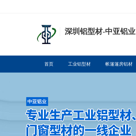
深圳铝型材-中亚铝业
首页
工业铝型材
帐篷篷房铝材