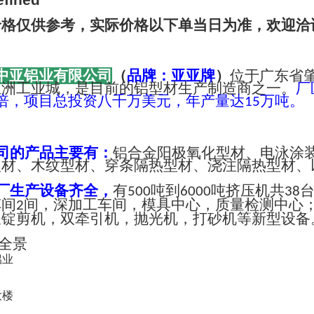
价格仅供参考，实际价格以下单当日为准，欢迎洽
中亚铝业有限公司
（
品牌：亚亚牌
）
位于广东省
亚洲工业城，是目前的铝型材生产制造商之一。
厂
倍，项目总投资八千万美元，年产量达
万吨。
15
司的产品主要有：
铝合金阳极氧化型材、电泳涂
型材、木纹型材、穿条隔热型材、浇注隔热型材、
厂生产设备齐全，
有
吨到
吨挤压机共
500
6000
38
车间
间，深加工车间，模具中心，质量检测中心
2
长锭剪机，双牵引机，抛光机，打砂机等新型设备