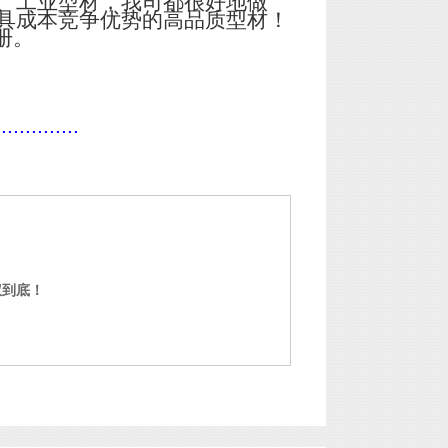
、工业型材，我司都很好地做
具成本竞争优势的高品质型材！
册。
..............
权到底！
门窗铝型材定制 中山铝型材定制