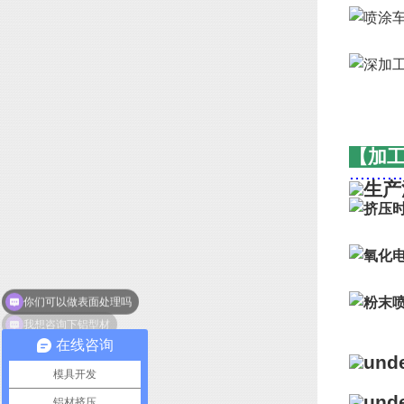
【加
..........
我想咨询下铝型材
在线咨询
模具开发
铝材挤压