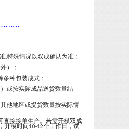
............
准
特殊情况以双成确认为准；
,
除外）；
等多种包装成式；
计）或按实际成品送货数量结
，其他地区或提货数量按实际情
可直接接单生产。若需开模双成
，开模时间
个工作日，试
10-12