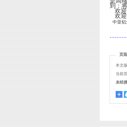
是高
到：
欢迎
欢迎
中亚铝
..........
页
本文
当前页面链
未经