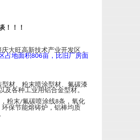
谈！！！
肇庆大旺高新技术产业开发区，
区占地面积
806
亩，比旧厂房面
装型材、粉末喷涂型材、氟碳漆
以及各种工业用铝合金型材。
台，粉末
氟碳喷涂线
条，氧化
/
8
；环保节能熔铸炉，铝棒均质
。