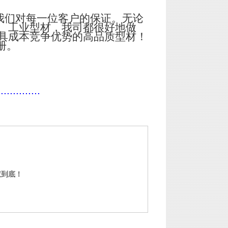
我们对每一位客户的保证。无论
、工业型材，我司都很好地做
具成本竞争优势的高品质型材！
册。
..............
权到底！