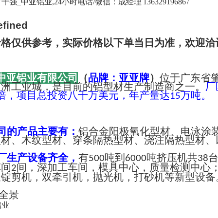
强_中亚铝业,24小时电话/微信：成经理 13632919686 /
价格仅供参考，实际价格以下单当日为准，欢迎洽
中亚铝业有限公司
（
品牌：亚亚牌
）
位于广东省
亚洲工业城，是目前的铝型材生产制造商之一。
厂
倍，项目总投资八千万美元，年产量达
万吨。
15
司的产品主要有：
铝合金阳极氧化型材、电泳涂
型材、木纹型材、穿条隔热型材、浇注隔热型材、
厂生产设备齐全，
有
吨到
吨挤压机共
500
6000
38
车间
间，深加工车间，模具中心，质量检测中心
2
长锭剪机，双牵引机，抛光机，打砂机等新型设备