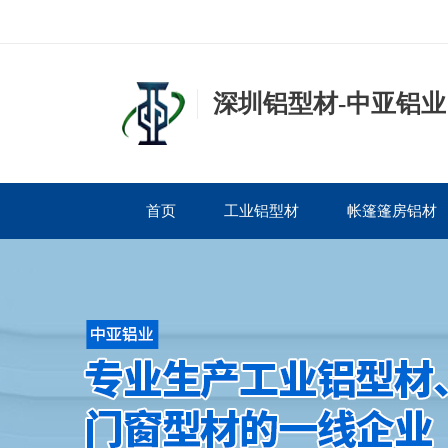
深圳铝型材-中亚铝业
首页
工业铝型材
帐篷篷房铝材