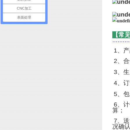
CNC加工
表面处理
【常
..........
1
、产
2
、合
3
、生
4
、订
5
、包
6
、计
算；
7
、送
况确