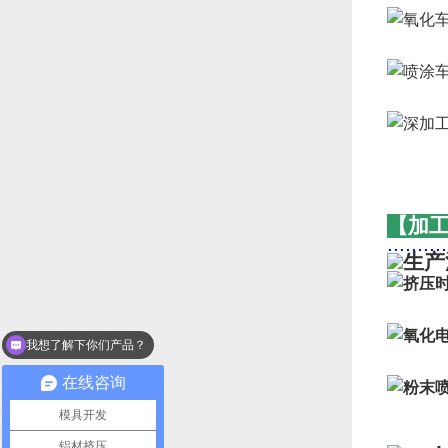
【加
..........
我想了解下你们产品？
你们可以做表面处理吗
在线咨询
模具开发
铝材挤压