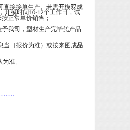
可直接接单生产。若需开模双成
，开模时间
个工作日，试
10-12
米按正常单价销售；
金予我司，型材生产完毕凭产品
息当日报价为准）或按来图成品
认为准。
.........