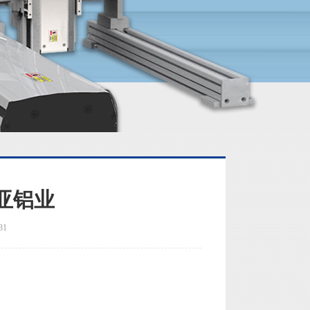
亚铝业
31