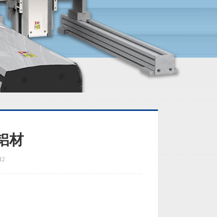
铝材
12