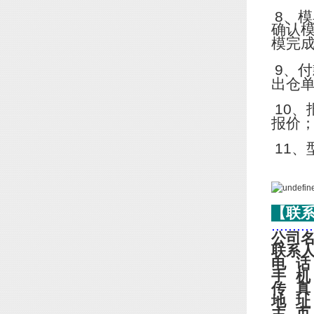
8
、模
确认
模完
9
、付
出仓
10
、
报价
11
、
【联
..........
公司
联系
电
话
手
机
传
真
地
址