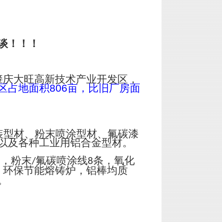
谈！！！
肇庆大旺高新技术产业开发区，
区占地面积
806
亩，比旧厂房面
装型材、粉末喷涂型材、氟碳漆
以及各种工业用铝合金型材。
台，粉末
氟碳喷涂线
条，氧化
/
8
；环保节能熔铸炉，铝棒均质
。