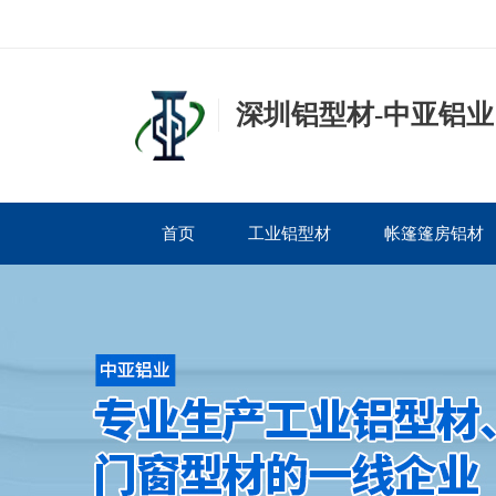
深圳铝型材-中亚铝业
首页
工业铝型材
帐篷篷房铝材