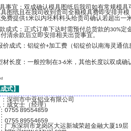
具事宜：双成确认模具图纸后我司如有常规模具
模具图纸且在我司收到贵司全额模具费即安排开模
成免费提供
米以内坯料料头给贵司确认若超出一
1
款成式：正式订单下达时需预付总货款的
定
30%
单付清余款后立即安排相关出货事宜。
报价成式：铝锭价
加工费（铝锭价以南海灵通信
+
；
型材长度：一般控制在
米，其他长度以双成确
3-6
系成式】
..........................................................................
名
：深圳市中亚铝业有限公司
人
：成女士（经理）
：0755 89554859
：
：0755 89554659
：广东深圳市龙岗区大运新城荣超金融大厦19层