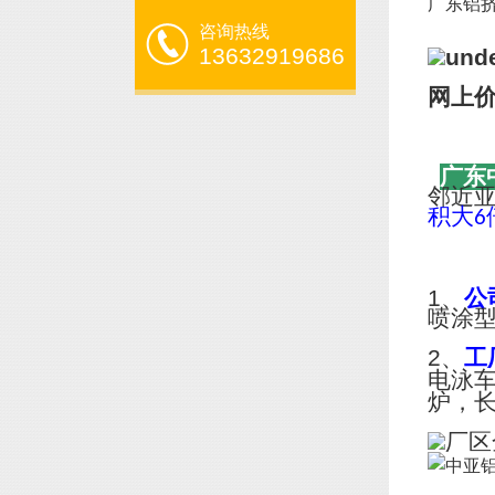
广东铝挤压
咨询热线
13632919686
网上
广东
邻近
积大
6
1、
公
喷涂
2、
工
电泳
炉，