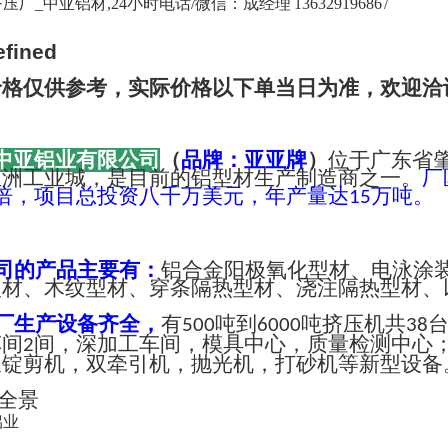
厂_中亚铝材,24小时电话/微信：成经理 13632919686 /
价格仅供参考，实际价格以下单当日为准，欢迎洽
中亚铝业有限公司
（
品牌：亚亚牌
）
位于广东省
亚洲工业城，是目前的铝型材生产制造商之一。
厂
倍，项目总投资八千万美元，年产量达
万吨。
15
司的产品主要有：
铝合金阳极氧化型材、电泳涂
型材、木纹型材、穿条隔热型材、浇注隔热型材、
厂生产设备齐全，
有
吨到
吨挤压机共
500
6000
38
车间
间，深加工车间，模具中心，质量检测中心
2
长锭剪机，双牵引机，抛光机，打砂机等新型设备