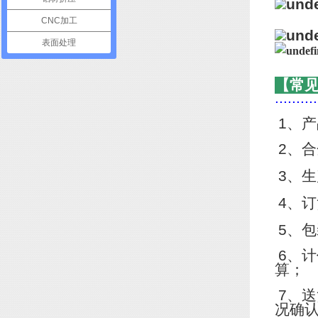
CNC加工
表面处理
【常
..........
1
、产
2
、合
3
、生
4
、订
5
、包
6
、计
算；
7
、送
况确