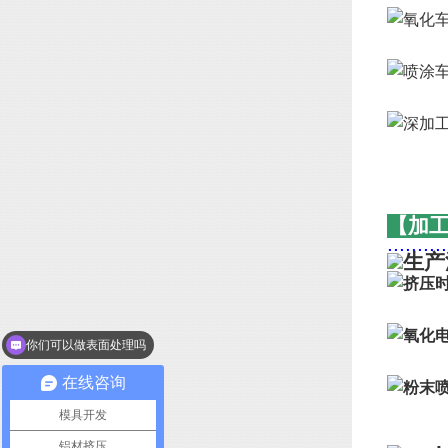
【加
..........
你们可以做表面处理吗
在线咨询
模具开发
铝材挤压