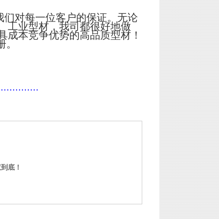
我们对每一位客户的保证。无论
、工业型材，我司都很好地做
具成本竞争优势的高品质型材！
册。
..............
权到底！