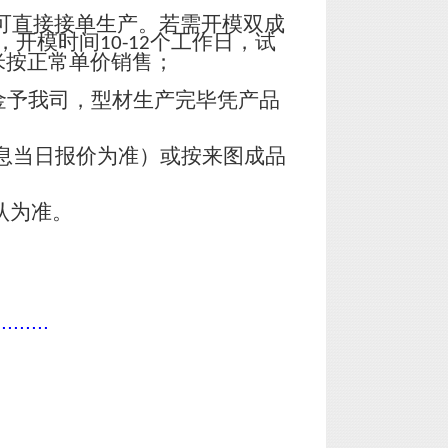
可直接接单生产。若需开模双成
，开模时间
个工作日，试
10-12
米按正常单价销售；
金予我司，型材生产完毕凭产品
息当日报价为准）或按来图成品
认为准。
.........