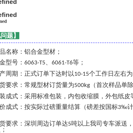
见问题】
..........................................................................
品名称：铝合金型材；
金型号：
、
等；
6063-T5
6061-T6
产周期：正式订单下达时以
个工作日左右为
10-15
货要求：常规型材订货量为
（首次样品单
500kg
装成式：采用标准包装，内包收缩膜，外包纸皮
价成式：按实际过磅重量结算（磅差按国标
‰
3
货要求：深圳周边订单达
吨以上我司专车派送
5
认；