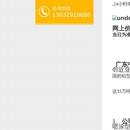
,24小时电
咨询热线
13632919686
网上
当日为
广东
邻近
国的铝
达
万
15
1、
公
喷涂