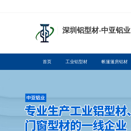
深圳铝型材-中亚铝业
首页
工业铝型材
帐篷篷房铝材