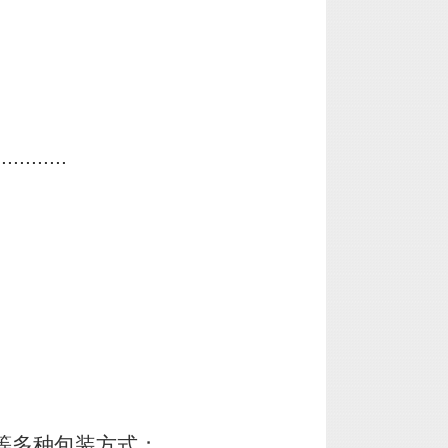
............
等多种包装方式；