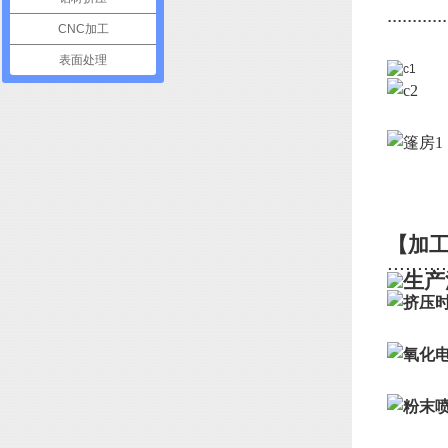
............
CNC加工
表面处理
【加
..........