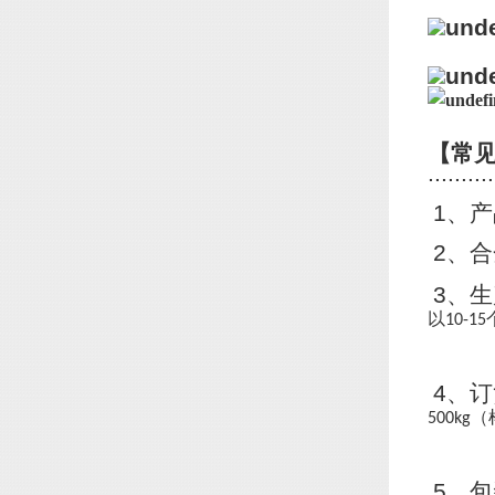
【常
..........
1
、产
2
、合
3
、生
以
10-15
4
、订
（
500kg
5
、包