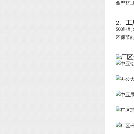
金型材,
2、
工
吨到
500
环保节