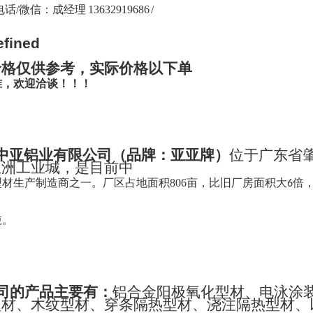
话/微信：成经理 13632919686 /
价格仅供参考，实际价格以下单
准，欢迎洽谈！！！
中亚铝业有限公司
（
品牌：亚亚牌
）
位于广东省
亚洲工业城，是目前中
型材生产制造商之一。
厂区占地面积
806
亩，比旧厂房面积大
倍
6
吨。
司的产品主要有：
铝合金阳极氧化型材、电泳涂
型材、木纹型材、穿条隔热型材、浇注隔热型材、