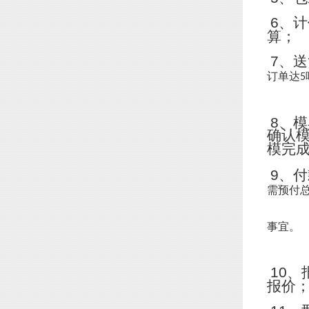
6
、计
算；
7
、送
订单达
5
8
、模
确认
模完
9
、付
需预付
事宜。
10
、
报价