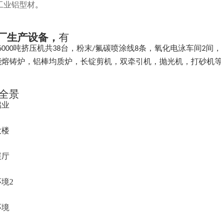
工业铝型材
。
厂生产设备，
有
吨挤压机共
台，粉末
氟碳喷涂线
条，氧化电泳车间
间
6000
38
/
8
2
能熔铸炉，铝棒均质炉，长锭剪机，双牵引机，抛光机，打砂机