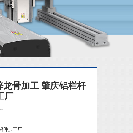
锌龙骨加工 肇庆铝栏杆
工厂
31
铝件加工厂