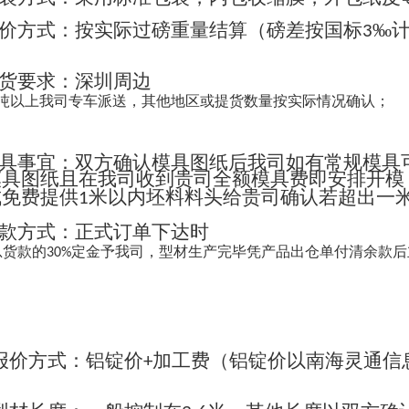
价方式：按实际过磅重量结算（磅差按国标
‰
3
货要求：深圳周边
吨以上我司专车派送，其他地区或提货数量按实际情况确认；
具事宜：双方确认模具图纸后我司如有常规模具
模具图纸且在我司收到贵司全额模具费即安排开模
成免费提供
米以内坯料料头给贵司确认若超出一
1
款方式：正式订单下达时
总货款的
定金予我司，型材生产完毕凭产品出仓单付清余款后
30%
报价方式：铝锭价
加工费（铝锭价以南海灵通信
+
；