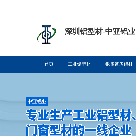
深圳铝型材-中亚铝业
首页
工业铝型材
帐篷篷房铝材