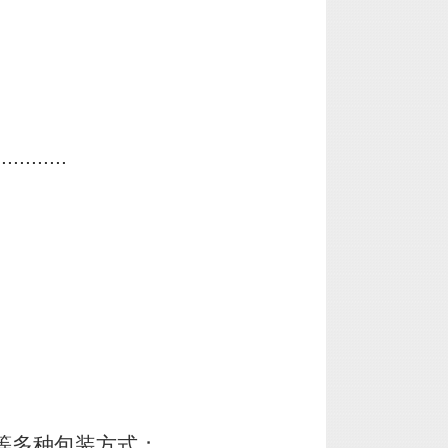
............
等多种包装方式；