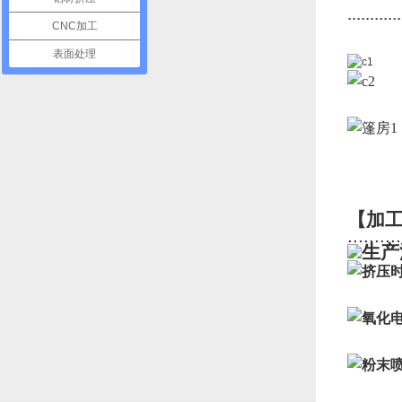
............
CNC加工
表面处理
【加
..........