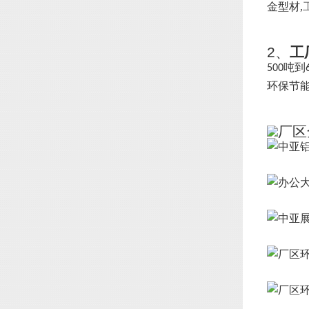
金型材,
2、
工
吨到
500
环保节