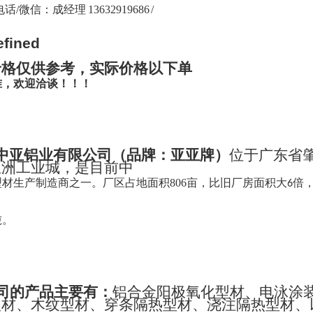
话/微信：成经理 13632919686 /
价格仅供参考，实际价格以下单
准，欢迎洽谈！！！
中亚铝业有限公司
（
品牌：亚亚牌
）
位于广东省
亚洲工业城，是目前中
型材生产制造商之一。
厂区占地面积
806
亩，比旧厂房面积大
倍
6
吨。
司的产品主要有：
铝合金阳极氧化型材、电泳涂
型材、木纹型材、穿条隔热型材、浇注隔热型材、