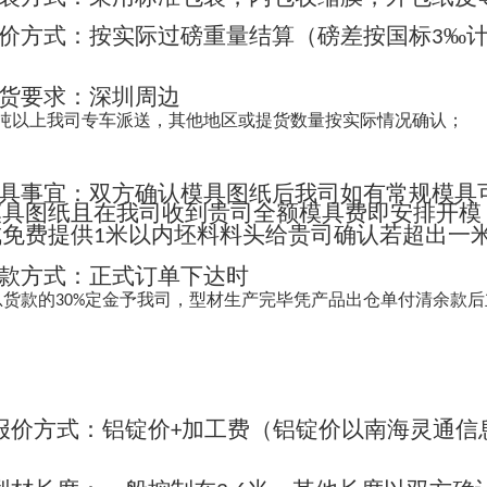
价方式：按实际过磅重量结算（磅差按国标
‰
3
货要求：深圳周边
吨以上我司专车派送，其他地区或提货数量按实际情况确认；
具事宜：双方确认模具图纸后我司如有常规模具
模具图纸且在我司收到贵司全额模具费即安排开模
成免费提供
米以内坯料料头给贵司确认若超出一
1
款方式：正式订单下达时
总货款的
定金予我司，型材生产完毕凭产品出仓单付清余款后
30%
报价方式：铝锭价
加工费（铝锭价以南海灵通信
+
；