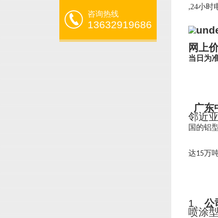
,24小时电
咨询热线
13632919686
网上
当日为
广东
邻近
国的铝
达
万
15
1、
公
喷涂