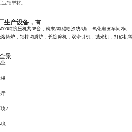
工业铝型材
。
厂生产设备，
有
吨挤压机共
台，粉末
氟碳喷涂线
条，氧化电泳车间
间
6000
38
/
8
2
能熔铸炉，铝棒均质炉，长锭剪机，双牵引机，抛光机，打砂机