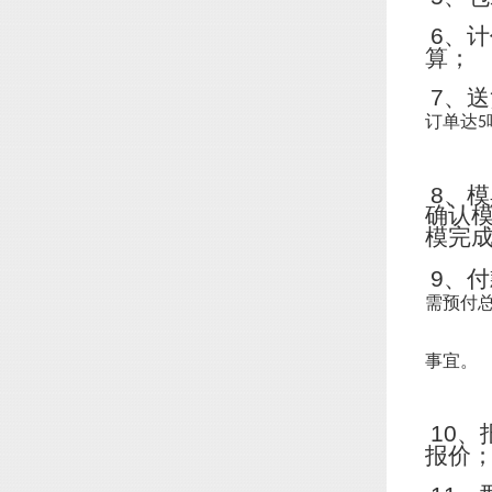
6
、计
算；
7
、送
订单达
5
8
、模
确认
模完
9
、付
需预付
事宜。
10
、
报价