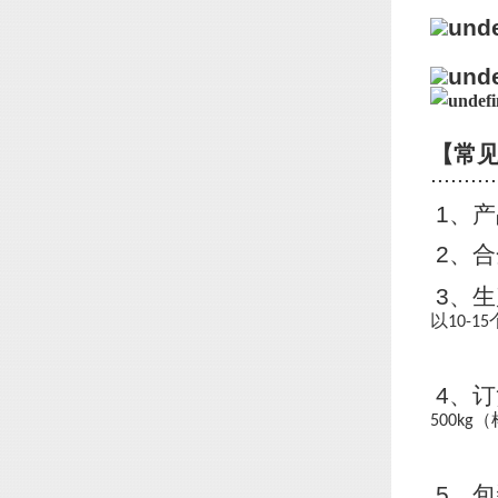
【常
..........
1
、产
2
、合
3
、生
以
10-15
4
、订
（
500kg
5
、包