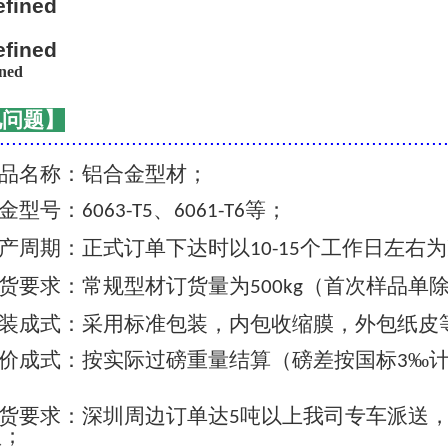
见问题】
..........................................................................
品名称：铝合金型材；
金型号：
、
等；
6063-T5
6061-T6
产周期：正式订单下达时以
个工作日左右为
10-15
货要求：常规型材订货量为
（首次样品单
500kg
装成式：采用标准包装，内包收缩膜，外包纸皮
价成式：按实际过磅重量结算（磅差按国标
‰
3
货要求：深圳周边订单达
吨以上我司专车派送
5
认；