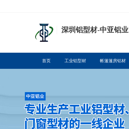
深圳铝型材-中亚铝业
首页
工业铝型材
帐篷篷房铝材