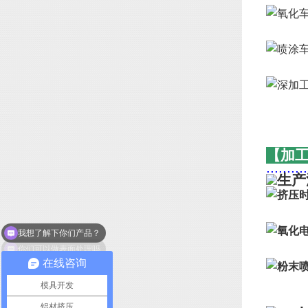
【加
..........
你们可以做表面处理吗
在线咨询
模具开发
铝材挤压