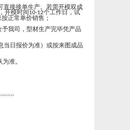
可直接接单生产。若需开模双成
，开模时间
个工作日，试
10-12
米按正常单价销售；
金予我司，型材生产完毕凭产品
息当日报价为准）或按来图成品
认为准。
.........