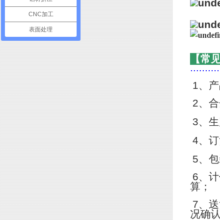
CNC加工
表面处理
【常
..........
1
、产
2
、合
3
、生
4
、订
5
、包
6
、计
算；
7
、送
况确