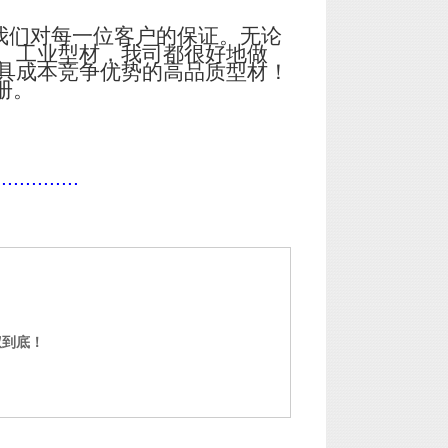
我们对每一位客户的保证。无论
、工业型材，我司都很好地做
具成本竞争优势的高品质型材！
册。
..............
权到底！