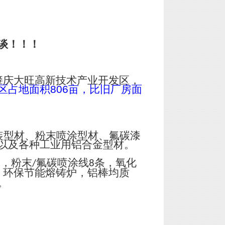
谈！！！
肇庆大旺高新技术产业开发区，
区占地面积
806
亩，比旧厂房面
装型材、粉末喷涂型材、氟碳漆
以及各种工业用铝合金型材。
台，粉末
氟碳喷涂线
条，氧化
/
8
；环保节能熔铸炉，铝棒均质
。