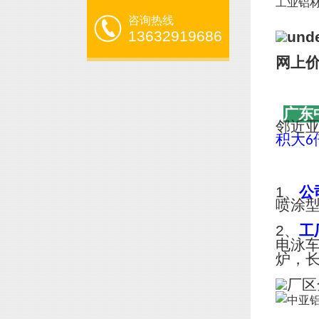
工业铝材规
咨询热线
13632919686
网上
广东
邻近
积大
6
1、
公
喷涂
2、
工
电泳
炉，