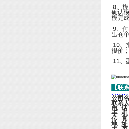
8
、模
确认
模完
9
、付
出仓
10
、
报价
11
、
【联
..........
公司
联系
电
话
手
机
传
真
地
址