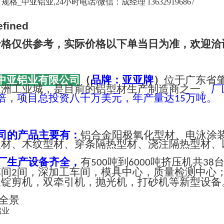
格_中亚铝业,24小时电话/微信：成经理 13632919686 /
价格仅供参考，实际价格以下单当日为准，欢迎洽
中亚铝业有限公司
（
品牌：亚亚牌
）
位于广东省
亚洲工业城，是目前的铝型材生产制造商之一。
厂
倍，项目总投资八千万美元，年产量达
万吨。
15
司的产品主要有：
铝合金阳极氧化型材、电泳涂
型材、木纹型材、穿条隔热型材、浇注隔热型材、
厂生产设备齐全，
有
吨到
吨挤压机共
500
6000
38
车间
间，深加工车间，模具中心，质量检测中心
2
长锭剪机，双牵引机，抛光机，打砂机等新型设备