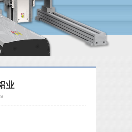
铝业
06