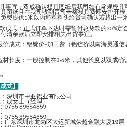
具事宜：双成确认模具图纸后我司如有常规模具
模具图纸且在我司收到贵司全额模具费即安排开模
成免费提供
米以内坯料料头给贵司确认若超出一
1
款成式：正式订单下达时需预付总货款的
定
30%
单付清余款后立即安排相关出货事宜。
报价成式：铝锭价
加工费（铝锭价以南海灵通信
+
；
型材长度：一般控制在
米，其他长度以双成确
3-6
系成式】
..........................................................................
名
：深圳市中亚铝业有限公司
人
：成女士（经理）
：0755 89554859
：
：0755 89554659
：广东深圳市龙岗区大运新城荣超金融大厦19层