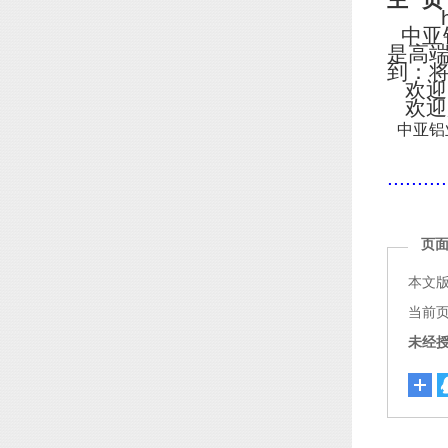
主
页
http
中亚
是高
到：
欢迎
欢迎
中亚铝
..........
页
本文
当前页面链
未经