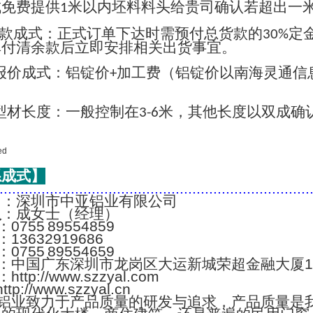
成免费提供
米以内坯料料头给贵司确认若超出一
1
款成式：正式订单下达时需预付总货款的
定
30%
单付清余款后立即安排相关出货事宜。
报价成式：铝锭价
加工费（铝锭价以南海灵通信
+
；
型材长度：一般控制在
米，其他长度以双成确
3-6
系成式】
..........................................................................
名
：深圳市中亚铝业有限公司
人
：成女士（经理）
：0755 89554859
：13632919686
：0755 89554659
：中国广东深圳市龙岗区大运新城荣超金融大厦1
：http://www.szzyal.com
://www.szzyal.cn
铝业致力于产品质量的研发与追求，产品质量是