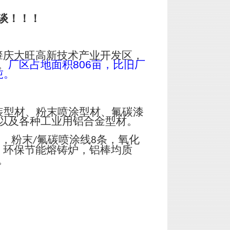
谈！！！
肇庆大旺高新技术产业开发区，
。
厂区占地面积
806
亩，比旧厂
吨。
装型材、粉末喷涂型材、氟碳漆
以及各种工业用铝合金型材。
台，粉末
氟碳喷涂线
条，氧化
/
8
；环保节能熔铸炉，铝棒均质
。