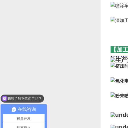
【加
..........
我想了解下你们产品？
你们可以做表面处理吗
在线咨询
模具开发
铝材挤压