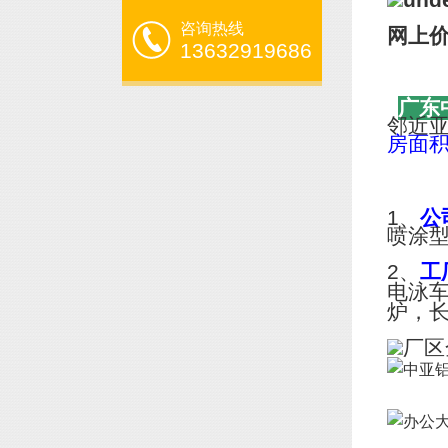
咨询热线
网上
13632919686
广东
邻近
房面
1、
公
喷涂
2、
工
电泳
炉，