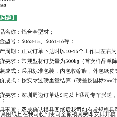
见问题】
..........................................................................
品名称：铝合金型材；
金型号：
、
等；
6063-T5
6061-T6
产周期：正式订单下达时以
个工作日左右为
10-15
货要求：常规型材订货量为
（首次样品单
500kg
装成式：采用标准包装，内包收缩膜，外包纸皮
价成式：按实际过磅重量结算（磅差按国标
‰
3
货要求：深圳周边订单达
吨以上我司专车派送
5
认；
具事宜：双成确认模具图纸后我司如有常规模具
模具图纸且在我司收到贵司全额模具费即安排开模