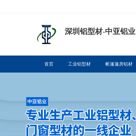
深圳铝型材-中亚铝业
首页
工业铝型材
帐篷篷房铝材