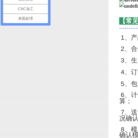
CNC加工
表面处理
【常
..........
1
、产
2
、合
3
、生
4
、订
5
、包
6
、计
算；
7
、送
况确
8
、模
确认