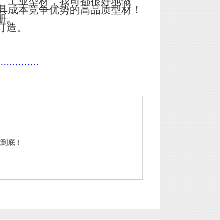
、工业型材，我司都很好地做
具成本竞争优势的高品质型材！
册。
订造。
..............
权到底！
门窗铝型材定制 中山铝型材定制