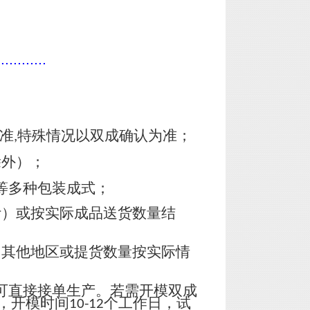
............
准
特殊情况以双成确认为准；
,
除外）；
等多种包装成式；
计）或按实际成品送货数量结
，其他地区或提货数量按实际情
可直接接单生产。若需开模双成
，开模时间
个工作日，试
10-12