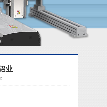
亚铝业
05