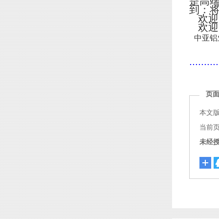
是高
到：
欢迎
欢迎
中亚铝
..........
页
本文
当前页面链
未经