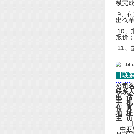
模完
9
、付
出仓
10
、
报价
11
、
【联
..........
公司
联系
电
话
手
机
传
真
地
址
主
页
http
中亚