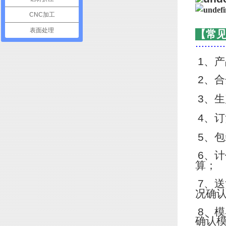
CNC加工
表面处理
【常
..........
1
、产
2
、合
3
、生
4
、订
5
、包
6
、计
算；
7
、送
况确
8
、模
确认