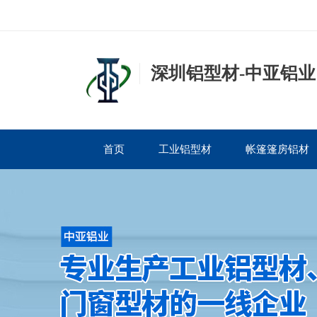
深圳铝型材-中亚铝业
首页
工业铝型材
帐篷篷房铝材