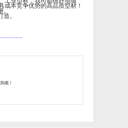
、工业型材，我司都很好地做
具成本竞争优势的高品质型材！
册。
订造。
..............
权到底！