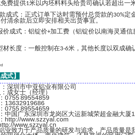
成免费提供
米以内坯料料头给贵司确认若超出一
1
款成式：正式订单下达时需预付总货款的
定
30%
单付清余款后立即安排相关出货事宜。
报价成式：铝锭价
加工费（铝锭价以南海灵通信
+
；
型材长度：一般控制在
米，其他长度以双成确
3-6
系成式】
..........................................................................
名
：深圳市中亚铝业有限公司
人
：成女士（经理）
：0755 89554859
：13632919686
：0755 89554659
：中国广东深圳市龙岗区大运新城荣超金融大厦1
：http://www.szzyal.com
://www.szzyal.cn
铝业致力于产品质量的研发与追求，产品质量是