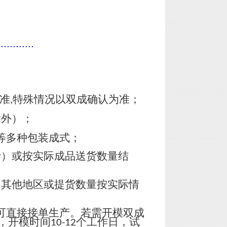
............
准
特殊情况以双成确认为准；
,
除外）；
等多种包装成式；
计）或按实际成品送货数量结
，其他地区或提货数量按实际情
可直接接单生产。若需开模双成
，开模时间
个工作日，试
10-12