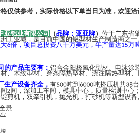
价格仅供参考，实际价格以下单当日为准，欢迎洽
中亚铝业有限公司
（
品牌：亚亚牌
）
位于广东省
亚洲工业城，是目前中国的铝型材生产制造商之一
积大
倍，项目总投资八千万美元，年产量达
万
6
15
司的产品主要有：
铝合金阳极氧化型材、电泳涂
型材、木纹型材、穿条隔热型材、浇注隔热型材、
厂生产设备齐全，
有
吨到
吨挤压机共
500
6000
38
车间
间，深加工车间，模具中心，质量检测中心
2
长锭剪机，双牵引机，抛光机，打砂机等新型设备