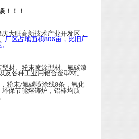
谈！！！
肇庆大旺高新技术产业开发区，
。
厂区占地面积
806
亩，比旧厂
吨。
装型材、粉末喷涂型材、氟碳漆
以及各种工业用铝合金型材。
台，粉末
氟碳喷涂线
条，氧化
/
8
；环保节能熔铸炉，铝棒均质
。