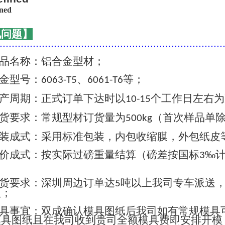
见问题】
..........................................................................
品名称：铝合金型材；
金型号：
、
等；
6063-T5
6061-T6
产周期：正式订单下达时以
个工作日左右为
10-15
货要求：常规型材订货量为
（首次样品单
500kg
装成式：采用标准包装，内包收缩膜，外包纸皮
价成式：按实际过磅重量结算（磅差按国标
‰
3
货要求：深圳周边订单达
吨以上我司专车派送
5
认；
具事宜：双成确认模具图纸后我司如有常规模具
模具图纸且在我司收到贵司全额模具费即安排开模