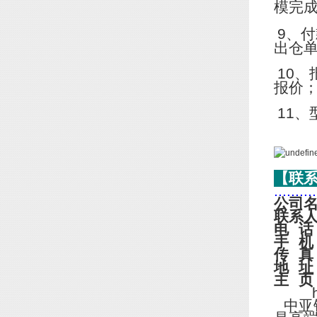
模完
9
、付
出仓
10
、
报价
11
、
【联
..........
公司
联系
电
话
手
机
传
真
地
址
主
页
http
中亚