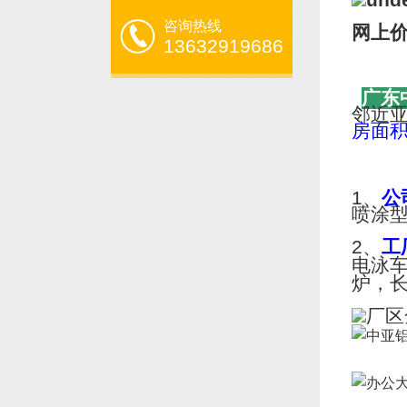
咨询热线
网上
13632919686
广东
邻近
房面
1、
公
喷涂
2、
工
电泳
炉，