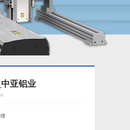
_中亚铝业
09
经理