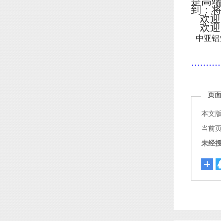
是高
到：
欢迎
欢迎
中亚铝
..........
页
本文
当前页面链
未经