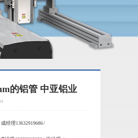
0mm的铝管 中亚铝业
14
13632919686 /