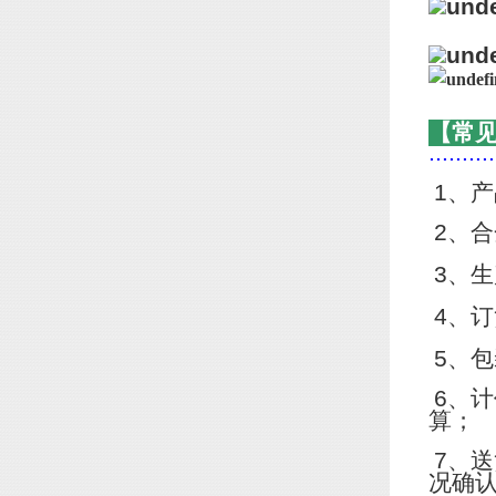
【常
..........
1
、产
2
、合
3
、生
4
、订
5
、包
6
、计
算；
7
、送
况确