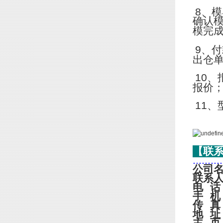
8
、模
确认
模完
9
、付
出仓
10
、
报价
11
、
【联
..........
公司
联系
电
话
手
机
传
真
地
址