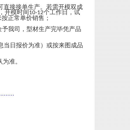
可直接接单生产。若需开模双成
，开模时间
个工作日，试
10-12
米按正常单价销售；
金予我司，型材生产完毕凭产品
息当日报价为准）或按来图成品
认为准。
.........