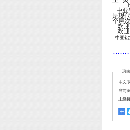
主
页
http
中亚
是现
个层
欢迎
欢迎
中亚铝
..........
页
本文
当前页面链
未经