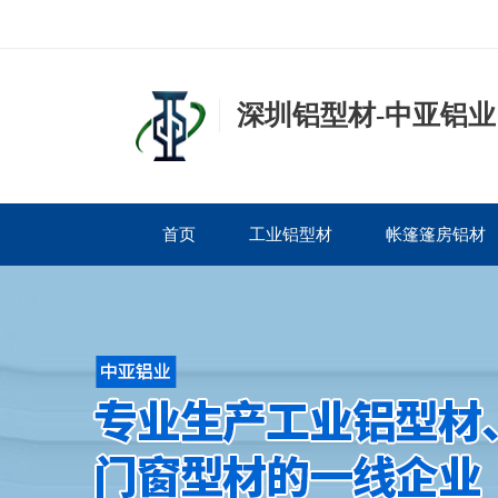
深圳铝型材-中亚铝业
首页
工业铝型材
帐篷篷房铝材