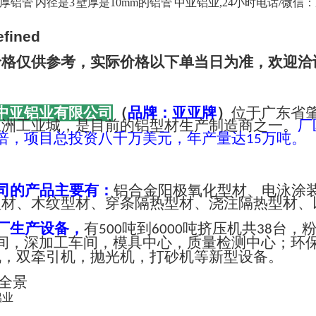
壁厚铝管 内径是3 壁厚是10mm的铝管 中亚铝业,24小时电话/微信：成经理 
价格仅供参考，实际价格以下单当日为准，欢迎洽
中亚铝业有限公司
（
品牌：亚亚牌
）
位于广东省
亚洲工业城，是目前的铝型材生产制造商之一。
厂
倍，项目总投资八千万美元，年产量达
万吨。
15
司的产品主要有：
铝合金阳极氧化型材、电泳涂
型材、木纹型材、穿条隔热型材、浇注隔热型材、
厂生产设备，
有
吨到
吨挤压机共
台，
500
6000
38
间，深加工车间，模具中心，质量检测中心；环
机，双牵引机，抛光机，打砂机等新型设备。