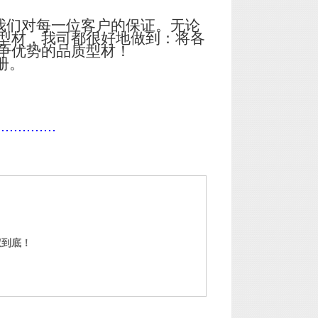
我们对每一位客户的保证。无论
型材，我司都很好地做到：将各
争优势的品质型材！
册。
..............
权到底！