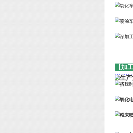
【加
..........