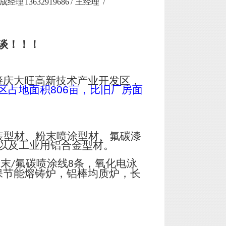
13632919686 / 王经理 /
谈！！！
肇庆大旺高新技术产业开发区，
区占地面积
806
亩，比旧厂房面
装型材、粉末喷涂型材、氟碳漆
以及工业用铝合金型材。
粉末
氟碳喷涂线
条，氧化电泳
/
8
保节能熔铸炉，铝棒均质炉，长