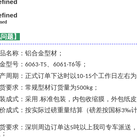
见问题】
..........................................................................
品名称：铝合金型材；
金型号：
、
等；
6063-T5
6061-T6
产周期：正式订单下达时以
个工作日左右为
10-15
货要求：常规型材订货量为
；
500kg
装成式：采用 .标准包装，内包收缩膜，外包纸
价成式：按实际过磅重量结算（磅差按国标
‰
3
货要求：深圳周边订单达
吨以上我司专车派送
5
认；