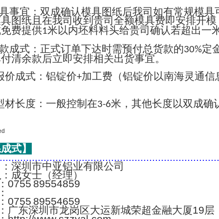
具事宜：双成确认模具图纸后我司如有常规模具
模具图纸且在我司收到贵司全额模具费即安排开模
成免费提供
米以内坯料料头给贵司确认若超出一
1
款成式：正式订单下达时需预付总货款的
定
30%
单付清余款后立即安排相关出货事宜。
报价成式：铝锭价
加工费（铝锭价以南海灵通信
+
；
型材长度：一般控制在
米，其他长度以双成确
3-6
系成式】
..........................................................................
名
：深圳市中亚铝业有限公司
人
：成女士（经理）
：0755 89554859
：
：0755 89554659
：广东深圳市龙岗区大运新城荣超金融大厦19层