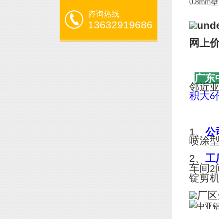
0.8mm
咨询热线
13632919686
网上
广东
邻近
积大
6
1、
公
喷涂
2、
工
车间
2
锭剪