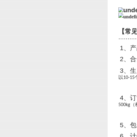
【常
..........
1
、产
2
、合
3
、生
以
10-15
4
、订
（
500kg
5
、包
6
、计