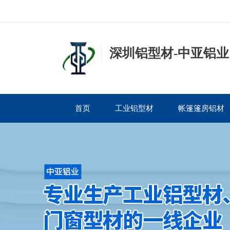
深圳铝型材-中亚铝业
首页
工业铝型材
帐篷篷房铝材