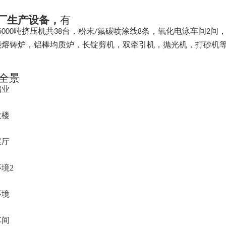
厂生产设备，
有
吨挤压机共
台，粉末
氟碳喷涂线
条，氧化电泳车间
间
6000
38
/
8
2
能熔铸炉，铝棒均质炉，长锭剪机，双牵引机，抛光机，打砂机