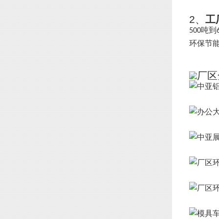
2、
工
吨到
500
环保节