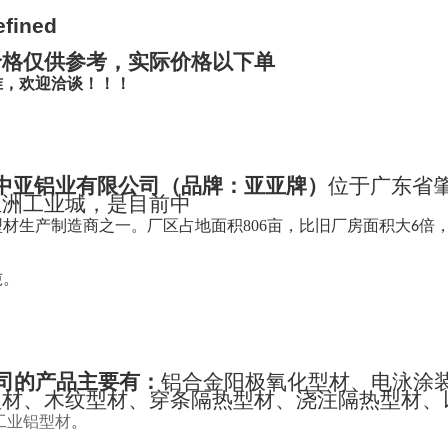
价格仅供参考，实际价格以下单
准，欢迎洽谈！！！
中亚铝业有限公司
（
品牌：亚亚牌
）
位于广东省
亚洲工业城，是目前中
型材生产制造商之一。
厂区占地面积
806
亩，比旧厂房面积大
倍
6
吨。
司的产品主要有：
铝合金阳极氧化型材、电泳涂
型材、木纹型材、穿条隔热型材、浇注隔热型材、
工业铝型材
。