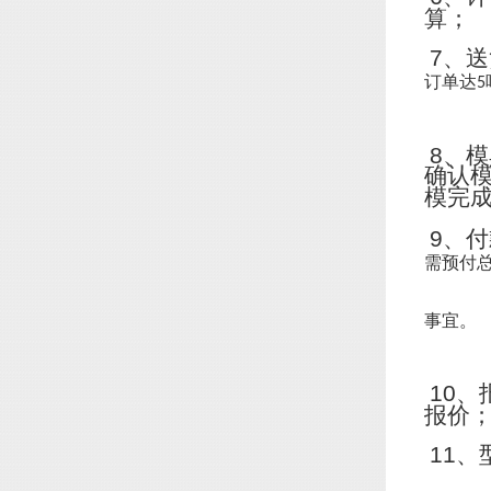
算；
7
、送
订单达
5
8
、模
确认
模完
9
、付
需预付
事宜。
10
、
报价
11
、