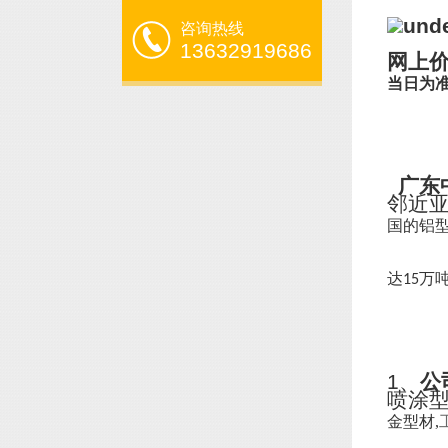
咨询热线
13632919686
网上
当日为
广东
邻近
国的铝
达
万
15
1、
公
喷涂
金型材,