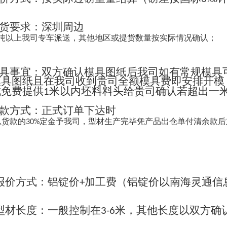
货要求：深圳周边
吨以上我司专车派送，其他地区或提货数量按实际情况确认；
具事宜：双方确认模具图纸后我司如有常规模具
模具图纸且在我司收到贵司全额模具费即安排开模
成免费提供
米以内坯料料头给贵司确认若超出一
1
款方式：正式订单下达时
总货款的
定金予我司，型材生产完毕凭产品出仓单付清余款后
30%
报价方式：铝锭价
加工费（铝锭价以南海灵通信
+
；
型材长度：一般控制在
米，其他长度以双方确
3-6