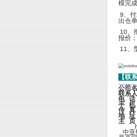
模完
9
、付
出仓
10
、
报价
11
、
【联
..........
公司
联系
电
话
手
机
传
真
地
址
主
页
http
中亚