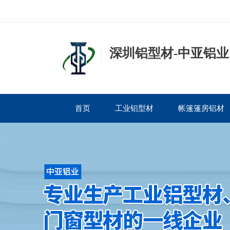
深圳铝型材-中亚铝业
首页
工业铝型材
帐篷篷房铝材