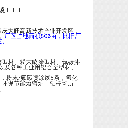
谈！！！
肇庆大旺高新技术产业开发区，
。
厂区占地面积
806
亩，比旧厂
吨。
装型材、粉末喷涂型材、氟碳漆
以及各种工业用铝合金型材。
台，粉末
氟碳喷涂线
条，氧化
/
8
；环保节能熔铸炉，铝棒均质
。