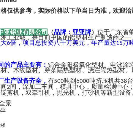
价格仅供参考，实际价格以下单当日为准，欢迎洽
中亚铝业有限公司
（
品牌：亚亚牌
）
位于广东省
亚洲工业城，是目前中国的铝型材生产制造商之一
积大
倍，项目总投资八千万美元，年产量达
万
6
15
司的产品主要有：
铝合金阳极氧化型材、电泳涂
型材、木纹型材、穿条隔热型材、浇注隔热型材、
厂生产设备齐全，
有
吨到
吨挤压机共
500
6000
38
车间
间，深加工车间，模具中心，质量检测中心
2
长锭剪机，双牵引机，抛光机，打砂机等新型设备