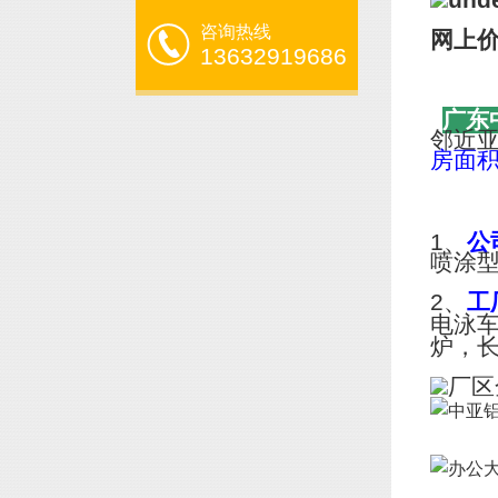
咨询热线
网上
13632919686
广东
邻近
房面
1、
公
喷涂
2、
工
电泳
炉，