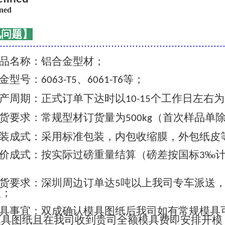
见问题】
..........................................................................
品名称：铝合金型材；
金型号：
、
等；
6063-T5
6061-T6
产周期：正式订单下达时以
个工作日左右为
10-15
货要求：常规型材订货量为
（首次样品单
500kg
装成式：采用标准包装，内包收缩膜，外包纸皮
价成式：按实际过磅重量结算（磅差按国标
‰
3
货要求：深圳周边订单达
吨以上我司专车派送
5
认；
具事宜：双成确认模具图纸后我司如有常规模具
模具图纸且在我司收到贵司全额模具费即安排开模