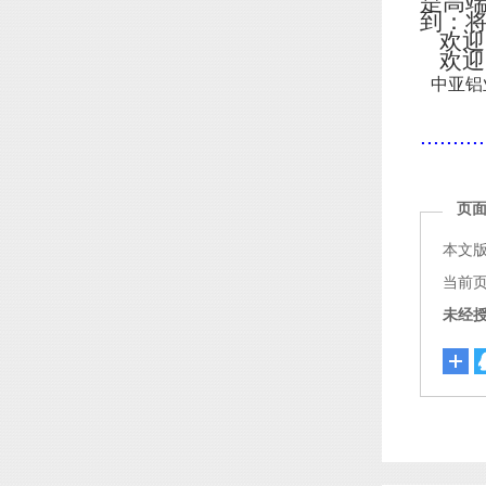
是高
到：
欢迎
欢迎
中亚铝
..........
页
本文
当前页面链
未经