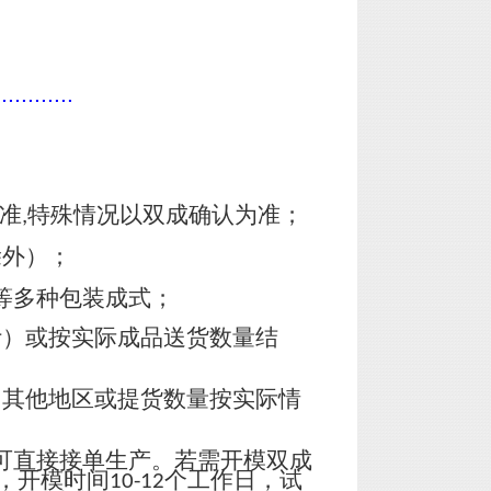
............
准
特殊情况以双成确认为准；
,
除外）；
等多种包装成式；
计）或按实际成品送货数量结
，其他地区或提货数量按实际情
可直接接单生产。若需开模双成
，开模时间
个工作日，试
10-12