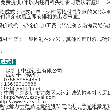
成免费提供
米以内坯料料头给贵司确认若超出一
1
款成式：正式订单下达时需预付总货款的
定
30%
单付清余款后立即安排相关出货事宜。
报价成式：铝锭价
加工费（铝锭价以南海灵通信
+
；
型材长度：一般控制在
米，其他长度以双成确
3-6
系成式】
..........................................................................
名
：深圳市中亚铝业有限公司
人
：成女士（经理）
：0755 89554859
：13632919686
：0755 89554659
：中国广东深圳市龙岗区大运新城荣超金融大厦1
：http://www.szzyal.com
://www.szzyal.cn
铝业致力于产品质量的研发与追求，产品质量是