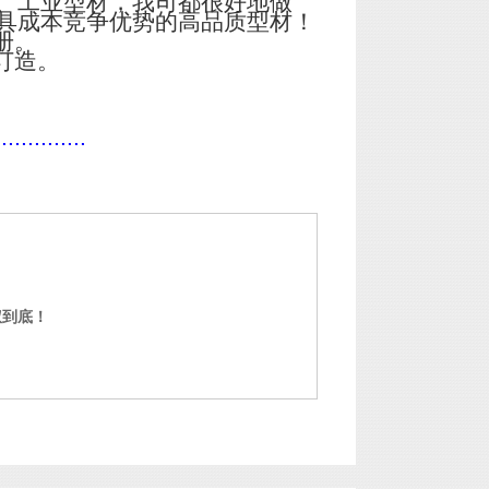
、工业型材，我司都很好地做
具成本竞争优势的高品质型材！
册。
订造。
..............
门窗铝型材定制 中山铝型材定制
权到底！
门窗铝型材定制 中山铝型材定制
,24小时电话/微信：成经理
13632919686 / 网上价格仅供参
考，实际价格以下单 当日为准，
欢迎洽谈！！！ 广东中亚铝业
铝型材高难度
有限公司（品牌...