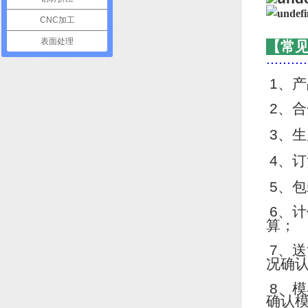
CNC加工
表面处理
【常
..........
1
、产
2
、合
3
、生
4
、订
5
、包
6
、计
算；
7
、送
况确
8
、模
确认