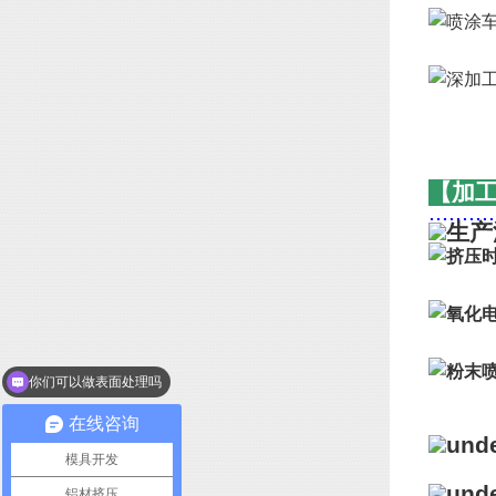
【加
..........
你们可以做表面处理吗
在线咨询
模具开发
铝材挤压