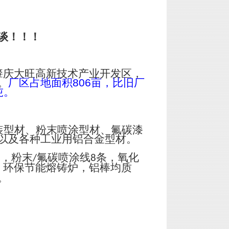
谈！！！
肇庆大旺高新技术产业开发区，
。
厂区占地面积
806
亩，比旧厂
吨。
装型材、粉末喷涂型材、氟碳漆
以及各种工业用铝合金型材。
台，粉末
氟碳喷涂线
条，氧化
/
8
；环保节能熔铸炉，铝棒均质
。