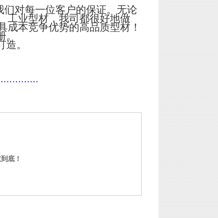
我们对每一位客户的保证。无论
、工业型材，我司都很好地做
具成本竞争优势的高品质型材！
册。
订造。
..............
权到底！