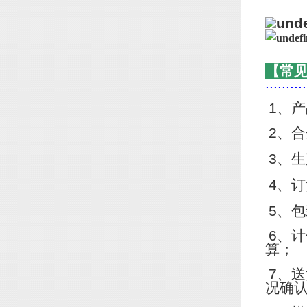
【常
..........
1
、产
2
、合
3
、生
4
、订
5
、包
6
、计
算；
7
、送
况确