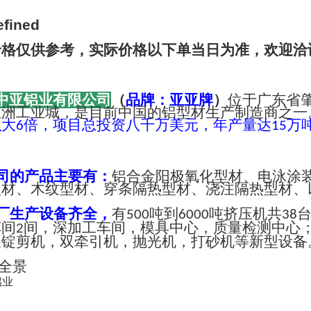
价格仅供参考，实际价格以下单当日为准，欢迎洽
中亚铝业有限公司
（
品牌：亚亚牌
）
位于广东省
亚洲工业城，是目前中国的铝型材生产制造商之一
积大
倍，项目总投资八千万美元，年产量达
万
6
15
司的产品主要有：
铝合金阳极氧化型材、电泳涂
型材、木纹型材、穿条隔热型材、浇注隔热型材、
厂生产设备齐全，
有
吨到
吨挤压机共
500
6000
38
车间
间，深加工车间，模具中心，质量检测中心
2
长锭剪机，双牵引机，抛光机，打砂机等新型设备