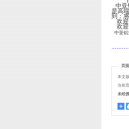
http
中亚
是高
到：
欢迎
欢迎
中亚铝
..........
页
本文
当前页面链
未经