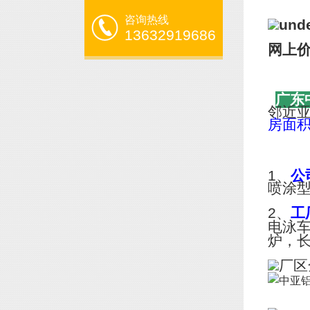
咨询热线
13632919686
网上
广东
邻近
房面
1、
公
喷涂
2、
工
电泳
炉，