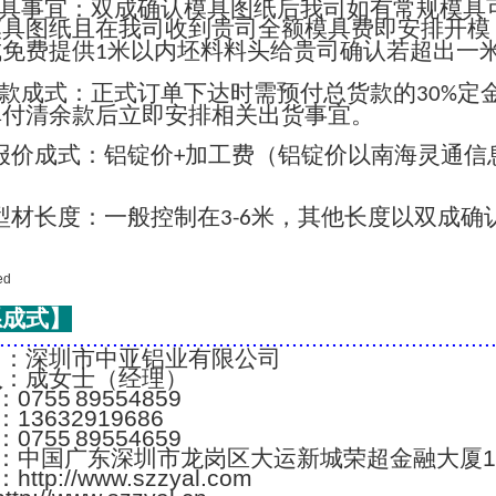
具事宜：双成确认模具图纸后我司如有常规模具
模具图纸且在我司收到贵司全额模具费即安排开模
成免费提供
米以内坯料料头给贵司确认若超出一
1
款成式：正式订单下达时需预付总货款的
定
30%
单付清余款后立即安排相关出货事宜。
报价成式：铝锭价
加工费（铝锭价以南海灵通信
+
；
型材长度：一般控制在
米，其他长度以双成确
3-6
系成式】
..........................................................................
名
：深圳市中亚铝业有限公司
人
：成女士（经理）
：0755 89554859
：13632919686
：0755 89554659
：中国广东深圳市龙岗区大运新城荣超金融大厦1
：http://www.szzyal.com