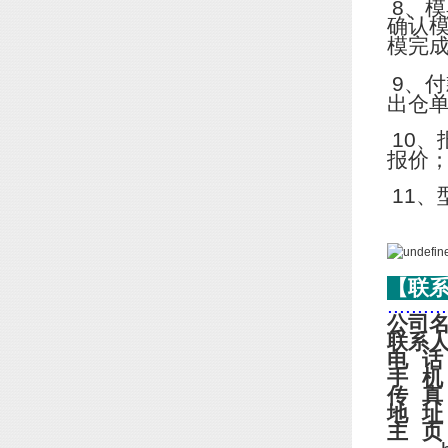
8
、模
确认
模完
9
、付
出仓
10
、
报价
11
、
【联
..........
公司
联系
电
话
手
机
传
真
地
址
主
页