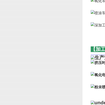
【加
..........