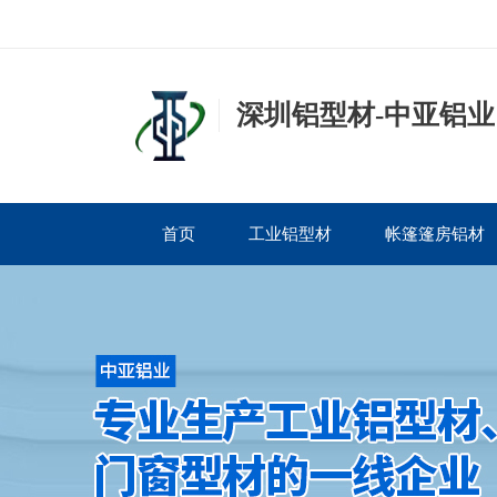
深圳铝型材-中亚铝业
首页
工业铝型材
帐篷篷房铝材