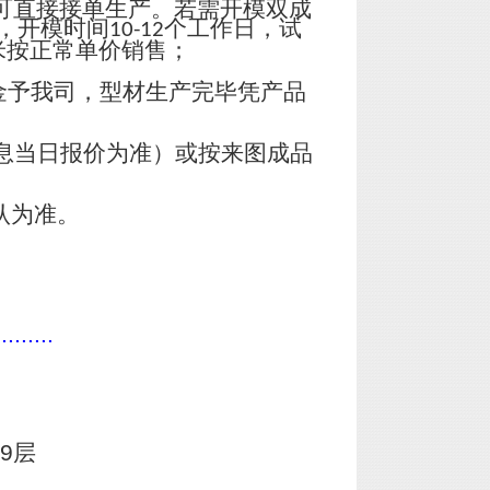
可直接接单生产。若需开模双成
，开模时间
个工作日，试
10-12
米按正常单价销售；
金予我司，型材生产完毕凭产品
息当日报价为准）或按来图成品
认为准。
.........
9层