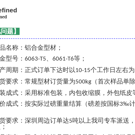
见问题】
..........................................................................
品名称：铝合金型材；
金型号：
、
等；
6063-T5
6061-T6
产周期：正式订单下达时以
个工作日左右为
10-15
货要求：常规型材订货量为
（首次样品单
500kg
装成式：采用标准包装，内包收缩膜，外包纸皮
价成式：按实际过磅重量结算（磅差按国标
‰
3
货要求：深圳周边订单达
吨以上我司专车派送
5
认；