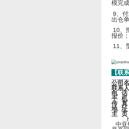
模完
9
、付
出仓
10
、
报价
11
、
【联
..........
公司
联系
电
话
手
机
传
真
地
址
主
页
http
中亚