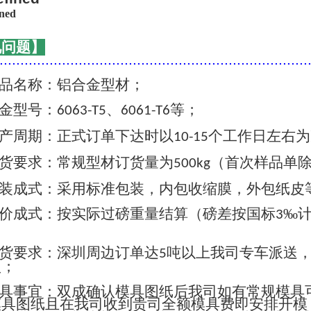
见问题】
..........................................................................
品名称：铝合金型材；
金型号：
、
等；
6063-T5
6061-T6
产周期：正式订单下达时以
个工作日左右为
10-15
货要求：常规型材订货量为
（首次样品单
500kg
装成式：采用标准包装，内包收缩膜，外包纸皮
价成式：按实际过磅重量结算（磅差按国标
‰
3
货要求：深圳周边订单达
吨以上我司专车派送
5
认；
具事宜：双成确认模具图纸后我司如有常规模具
模具图纸且在我司收到贵司全额模具费即安排开模