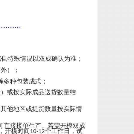
............
准
特殊情况以双成确认为准；
,
除外）；
等多种包装成式；
计）或按实际成品送货数量结
，其他地区或提货数量按实际情
可直接接单生产。若需开模双成
，开模时间
个工作日，试
10-12