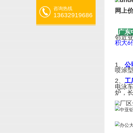
咨询热线
网上
13632919686
广东
邻近
积大
6
1、
公
喷涂
2、
工
电泳
炉，