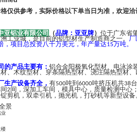
价格仅供参考，实际价格以下单当日为准，欢迎洽
中亚铝业有限公司
（
品牌：亚亚牌
）
位于广东省
亚洲工业城，是目前的铝型材生产制造商之一。
厂
倍，项目总投资八千万美元，年产量达
万吨。
15
司的产品主要有：
铝合金阳极氧化型材、电泳涂
型材、木纹型材、穿条隔热型材、浇注隔热型材、
厂生产设备齐全，
有
吨到
吨挤压机共
500
6000
38
车间
间，深加工车间，模具中心，质量检测中心
2
长锭剪机，双牵引机，抛光机，打砂机等新型设备