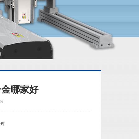
合金哪家好
29
经理