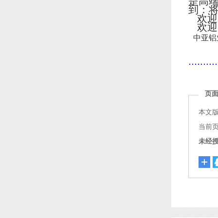
是高
到：
欢迎
欢迎
中亚铝
..........
页
本文
当前页面链
未经