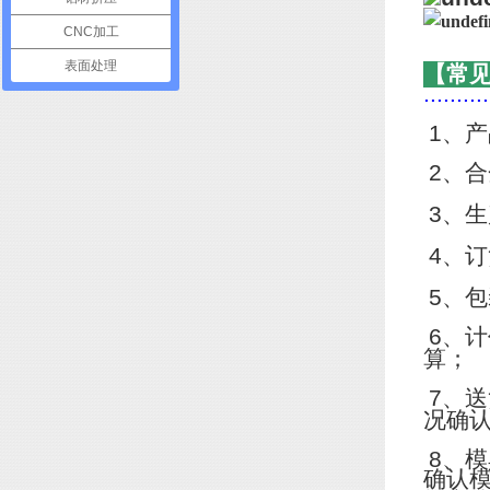
CNC加工
表面处理
【常
..........
1
、产
2
、合
3
、生
4
、订
5
、包
6
、计
算；
7
、送
况确
8
、模
确认