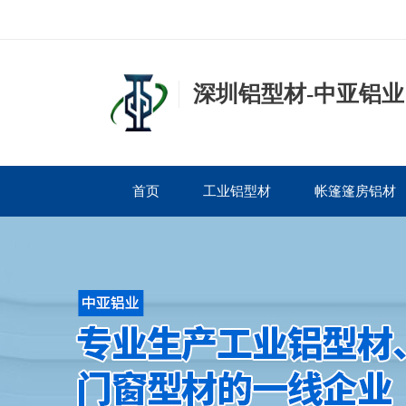
深圳铝型材-中亚铝业
首页
工业铝型材
帐篷篷房铝材