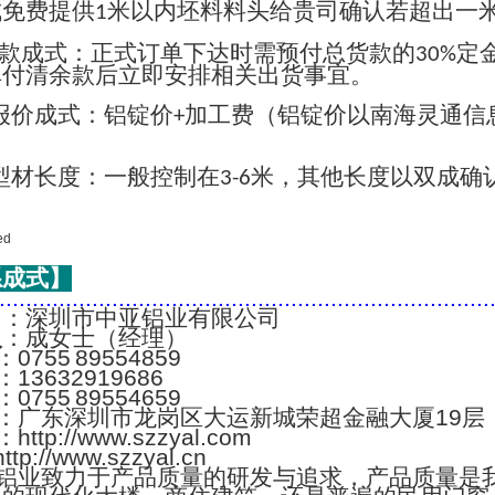
成免费提供
米以内坯料料头给贵司确认若超出一
1
款成式：正式订单下达时需预付总货款的
定
30%
单付清余款后立即安排相关出货事宜。
报价成式：铝锭价
加工费（铝锭价以南海灵通信
+
；
型材长度：一般控制在
米，其他长度以双成确
3-6
系成式】
..........................................................................
名
：深圳市中亚铝业有限公司
人
：成女士（经理）
：0755 89554859
：13632919686
：0755 89554659
：广东深圳市龙岗区大运新城荣超金融大厦19层
：http://www.szzyal.com
://www.szzyal.cn
铝业致力于产品质量的研发与追求，产品质量是