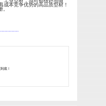
、工业型材，我司都很好地做
具成本竞争优势的高品质型材！
册。
..............
权到底！
门窗铝型材定制 中山铝型材定制