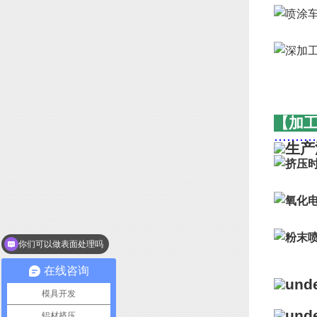
【加
..........
你们可以做表面处理吗
我想咨询下铝型材
在线咨询
模具开发
铝材挤压