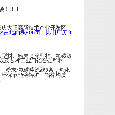
谈！！！
肇庆大旺高新技术产业开发区，
区占地面积
806
亩，比旧厂房面
装型材、粉末喷涂型材、氟碳漆
以及各种工业用铝合金型材。
台，粉末
氟碳喷涂线
条，氧化
/
8
；环保节能熔铸炉，铝棒均质
。