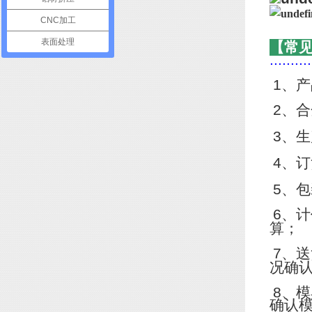
CNC加工
表面处理
【常
..........
1
、产
2
、合
3
、生
4
、订
5
、包
6
、计
算；
7
、送
况确
8
、模
确认