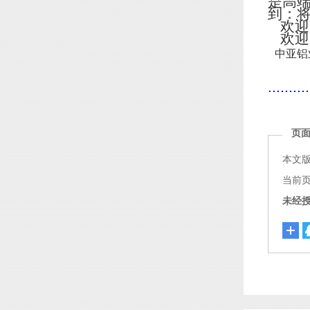
是高
到：
欢迎
欢迎
中亚铝
..........
页
本文
当前页面链
未经