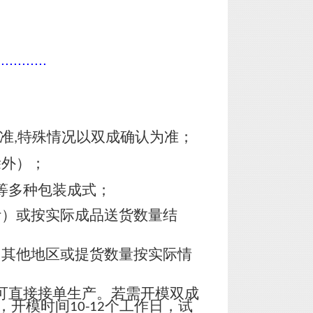
............
准
特殊情况以双成确认为准；
,
除外）；
等多种包装成式；
计）或按实际成品送货数量结
，其他地区或提货数量按实际情
可直接接单生产。若需开模双成
，开模时间
个工作日，试
10-12