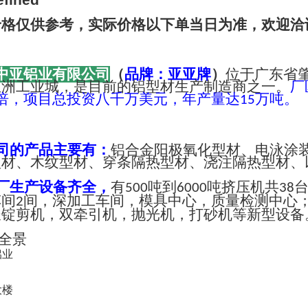
价格仅供参考，实际价格以下单当日为准，欢迎洽
中亚铝业有限公司
（
品牌：亚亚牌
）
位于广东省
亚洲工业城，是目前的铝型材生产制造商之一。
厂
倍，项目总投资八千万美元，年产量达
万吨。
15
司的产品主要有：
铝合金阳极氧化型材、电泳涂
型材、木纹型材、穿条隔热型材、浇注隔热型材、
厂生产设备齐全，
有
吨到
吨挤压机共
500
6000
38
车间
间，深加工车间，模具中心，质量检测中心
2
长锭剪机，双牵引机，抛光机，打砂机等新型设备