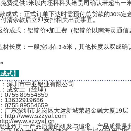
成免费提供
米以内坯料料头给贵司确认若超出一
1
款成式：正式订单下达时需预付总货款的
定
30%
单付清余款后立即安排相关出货事宜。
报价成式：铝锭价
加工费（铝锭价以南海灵通信
+
；
型材长度：一般控制在
米，其他长度以双成确
3-6
系成式】
..........................................................................
名
：深圳市中亚铝业有限公司
人
：成女士（经理）
：0755 89554859
：13632919686
：0755 89554659
：广东深圳市龙岗区大运新城荣超金融大厦19层
：http://www.szzyal.com
://www.szzyal.cn
铝业致力于产品质量的研发与追求，产品质量是