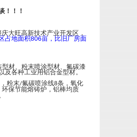
谈！！！
肇庆大旺高新技术产业开发区，
区占地面积
806
亩，比旧厂房面
装型材、粉末喷涂型材、氟碳漆
以及各种工业用铝合金型材。
台，粉末
氟碳喷涂线
条，氧化
/
8
；环保节能熔铸炉，铝棒均质
。