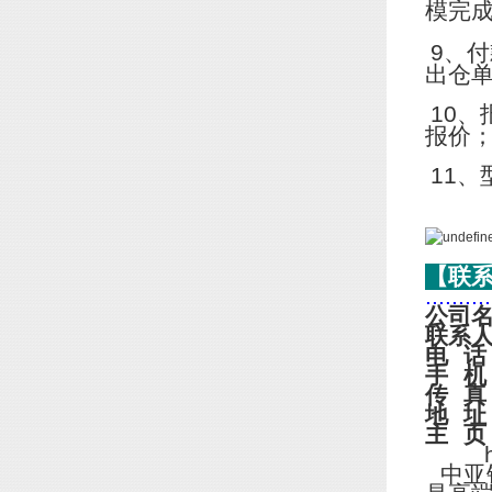
模完
9
、付
出仓
10
、
报价
11
、
【联
..........
公司
联系
电
话
手
机
传
真
地
址
主
页
http
中亚