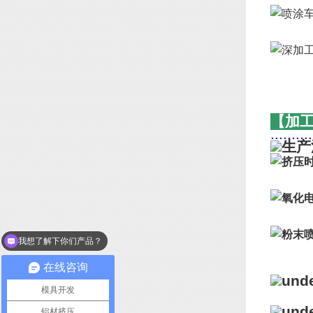
【加
..........
我想了解下你们产品？
你们可以做表面处理吗
在线咨询
模具开发
铝材挤压