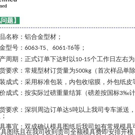
见问题】
..........................................................................
品名称：铝合金型材；
金型号：
、
等；
6063-T5
6061-T6
产周期：正式订单下达时以
个工作日左右为
10-15
货要求：常规型材订货量为
（首次样品单
500kg
装成式：采用标准包装，内包收缩膜，外包纸皮
价成式：按实际过磅重量结算（磅差按国标
‰
3
货要求：深圳周边订单达
吨以上我司专车派送
5
认；
具事宜：双成确认模具图纸后我司如有常规模具
模具图纸且在我司收到贵司全额模具费即安排开模