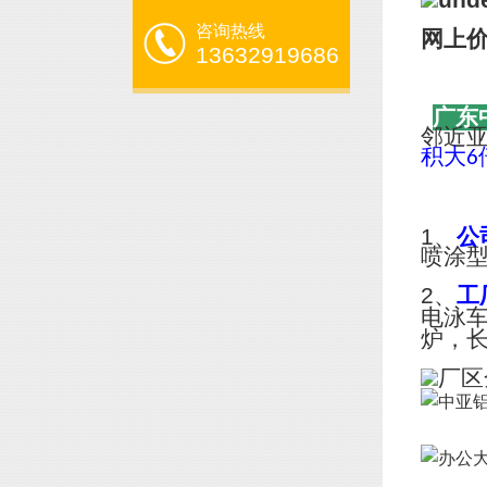
咨询热线
网上
13632919686
广东
邻近
积大
6
1、
公
喷涂
2、
工
电泳
炉，