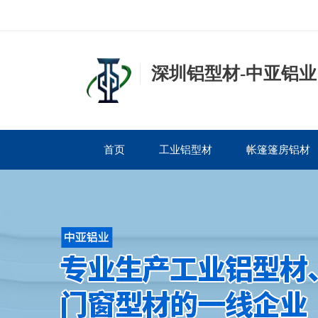
深圳铝型材-中亚铝业
首页
工业铝型材
帐篷篷房铝材