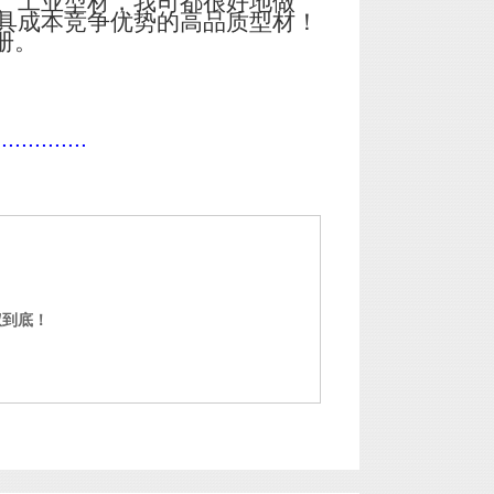
、工业型材，我司都很好地做
具成本竞争优势的高品质型材！
册。
..............
权到底！