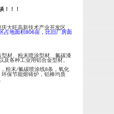
谈！！！
肇庆大旺高新技术产业开发区，
区占地面积
806
亩，比旧厂房面
装型材、粉末喷涂型材、氟碳漆
以及各种工业用铝合金型材。
台，粉末
氟碳喷涂线
条，氧化
/
8
；环保节能熔铸炉，铝棒均质
。