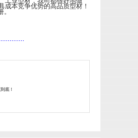
、工业型材，我司都很好地做
具成本竞争优势的高品质型材！
册。
..............
权到底！