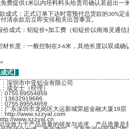
成免费提供
米以内坯料料头给贵司确认若超出一
1
款成式：正式订单下达时需预付总货款的
定
30%
单付清余款后立即安排相关出货事宜。
报价成式：铝锭价
加工费（铝锭价以南海灵通信
+
；
型材长度：一般控制在
米，其他长度以双成确
3-6
系成式】
..........................................................................
名
：深圳市中亚铝业有限公司
人
：成女士（经理）
：0755 89554859
：13632919686
：0755 89554659
：广东深圳市龙岗区大运新城荣超金融大厦19层
：http://www.szzyal.com
://www.szzyal.cn
铝业致力于产品质量的研发与追求，产品质量是