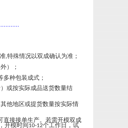
............
准
特殊情况以双成确认为准；
,
除外）；
等多种包装成式；
计）或按实际成品送货数量结
，其他地区或提货数量按实际情
可直接接单生产。若需开模双成
，开模时间
个工作日，试
10-12