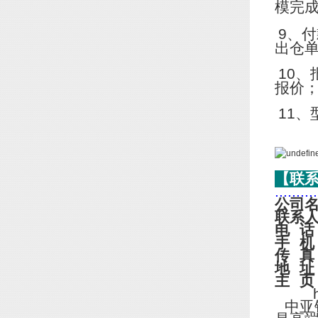
模完
9
、付
出仓
10
、
报价
11
、
【联
..........
公司
联系
电
话
手
机
传
真
地
址
主
页
http
中亚