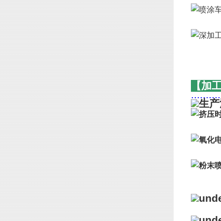
【加
..........