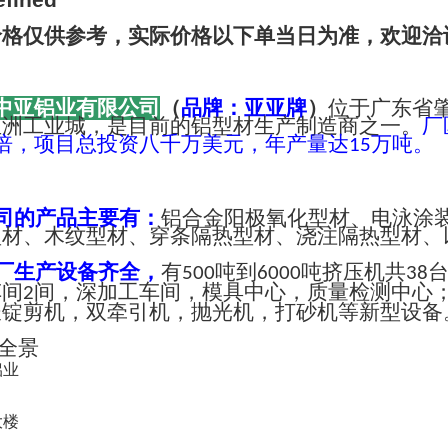
价格仅供参考，实际价格以下单当日为准，欢迎洽
中亚铝业有限公司
（
品牌：亚亚牌
）
位于广东省
亚洲工业城，是目前的铝型材生产制造商之一。
厂
倍，项目总投资八千万美元，年产量达
万吨。
15
司的产品主要有：
铝合金阳极氧化型材、电泳涂
型材、木纹型材、穿条隔热型材、浇注隔热型材、
厂生产设备齐全，
有
吨到
吨挤压机共
500
6000
38
车间
间，深加工车间，模具中心，质量检测中心
2
长锭剪机，双牵引机，抛光机，打砂机等新型设备