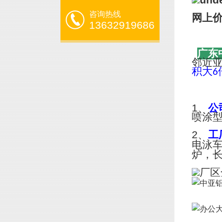
咨询热线
网上
13632919686
广东
邻近
积大
6
1、
公
喷涂
2、
工
电泳
炉，